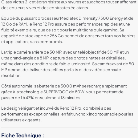
Glass Victus 2, cet écran résiste aux rayures et aux chocs tout en affichant
des couleurs vives et des contrastes éclatants.
Équipé du puissant processeur Mediatek Dimensity 7300 Energy et de
12 Go de RAM, le Reno 12 Pro assure des performances rapides et une
fluidité exemplaire, que ce soit pour le multitâche ou le gaming. Sa
capacité de stockage de 256 Go permet de conserver tous vos fichiers
et applications sans compromis.
La triple caméra arrière de 50 MP, avec un téléobjectif de 50 MP et un
ultra grand-angle de 8 MP, capture des photos nettes et détaillées,
même dans des conditions de faible luminosité. Sa caméra avant de 50
MP permet de réaliser des selfies parfaits et des vidéos en haute
résolution.
Côté autonomie, sa batterie de 5000 mAh se recharge rapidement
grâce à la technologie SUPERVOOC de 80W, vous permettant de
passer de 1 à 47% en seulement 18 minutes.
Le design élégant et incurvé du Reno 12 Pro, combiné à des
performances exceptionnelles, en fait un choix incontournable pour les
utilisateurs exigeants.
Fiche Technique :