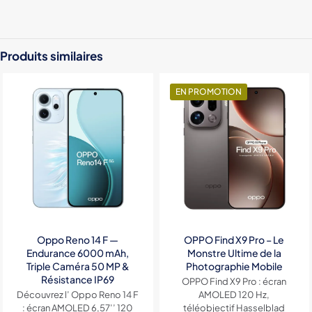
Stockage
12Go / 512Go
Produits similaires
EN PROMOTION
Oppo Reno 14 F —
OPPO Find X9 Pro – Le
Endurance 6000 mAh,
Monstre Ultime de la
Triple Caméra 50 MP &
Photographie Mobile
Résistance IP69
OPPO Find X9 Pro : écran
Découvrez l’ Oppo Reno 14 F
AMOLED 120 Hz,
: écran AMOLED 6,57’’ 120
téléobjectif Hasselblad