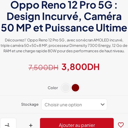
Oppo Reno 12 Pro 5G :
Design Incurvé, Caméra
50 MP et Puissance Ultime
Découvrez l’ Oppo Reno 12 Pro 5G , avec son écran AMOLED incurvé,
triple caméra 50+50+8 MP, processeur Dimensity 7300 Energy, 12 Go de
RAM et une charge rapide 80W pour des performances de haut niveau.
Le
Le
3,800
DH
7,500
DH
prix
prix
initial
actuel
Color
était :
est :
7,500DH.
3,800
Stockage
quantité
Ajouter au panier
de