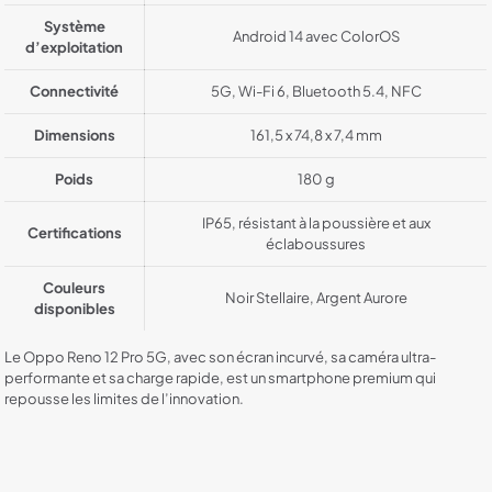
Système
Android 14 avec ColorOS
d’exploitation
Connectivité
5G, Wi-Fi 6, Bluetooth 5.4, NFC
Dimensions
161,5 x 74,8 x 7,4 mm
Poids
180 g
IP65, résistant à la poussière et aux
Certifications
éclaboussures
Couleurs
Noir Stellaire, Argent Aurore
disponibles
Le Oppo Reno 12 Pro 5G, avec son écran incurvé, sa caméra ultra-
performante et sa charge rapide, est un smartphone premium qui
repousse les limites de l’innovation.
Color
White, Marron