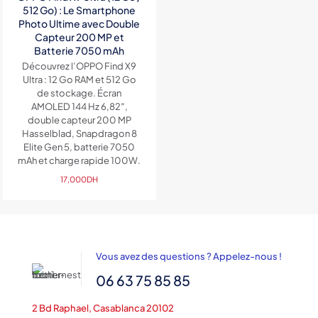
512 Go) : Le Smartphone
Photo Ultime avec Double
Capteur 200 MP et
Batterie 7050 mAh
Découvrez l’OPPO Find X9
Ultra : 12 Go RAM et 512 Go
de stockage. Écran
AMOLED 144 Hz 6,82″,
double capteur 200 MP
Hasselblad, Snapdragon 8
Elite Gen 5, batterie 7050
mAh et charge rapide 100W.
17,000
DH
Vous avez des questions ? Appelez-nous !
06 63 75 85 85
2 Bd Raphael, Casablanca 20102