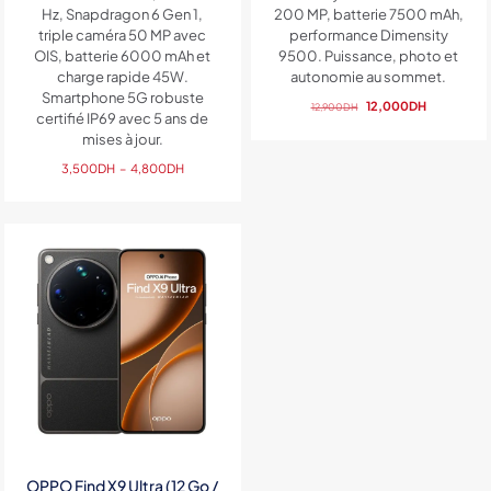
Hz, Snapdragon 6 Gen 1,
200 MP, batterie 7500 mAh,
triple caméra 50 MP avec
performance Dimensity
OIS, batterie 6000 mAh et
9500. Puissance, photo et
charge rapide 45W.
autonomie au sommet.
Smartphone 5G robuste
Le
Le
12,000
DH
12,900
DH
certifié IP69 avec 5 ans de
prix
prix
mises à jour.
initial
actuel
Plage
était :
est :
3,500
DH
–
4,800
DH
de
12,900DH.
12,000DH.
prix :
3,500DH
à
4,800DH
OPPO Find X9 Ultra (12 Go /