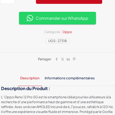
Oppo
Reno
12
Pro
Commander sur WhatsApp
5G
:
Design
Catégorie :
Oppo
Incurvé,
UGS :
27318
Caméra
50
MP
et
Partager
Puissance
Ultime
Description
Informations complémentaires
Description du Produit :
L’ Oppo Reno 12 Pro 5G est le smartphone idéal pour les utilisateurs à la
recherche d’une performance haut de gamme et d’une esthétique
raffinée. Avec un écran AMOLED incurvé de 6,7 pouces, rafraîchi à 120 Hz,
il offre une expérience visuelle fluide et immersive. Protégé par le Gorilla