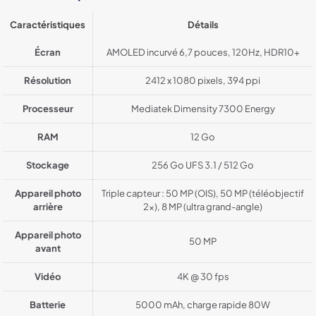
Caractéristiques
Détails
Écran
AMOLED incurvé 6,7 pouces, 120Hz, HDR10+
Résolution
2412 x 1080 pixels, 394 ppi
Processeur
Mediatek Dimensity 7300 Energy
RAM
12 Go
Stockage
256 Go UFS 3.1 / 512 Go
Appareil photo
Triple capteur : 50 MP (OIS), 50 MP (téléobjectif
arrière
2x), 8 MP (ultra grand-angle)
Appareil photo
50 MP
avant
Vidéo
4K @ 30 fps
Batterie
5000 mAh, charge rapide 80W