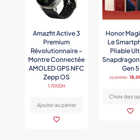
Amazfit Active 3
Honor Magic
Premium
Le Smartp
Révolutionnaire –
Pliable Ul
Montre Connectée
Snapdragon 8
AMOLED GPS NFC
Gen 5
Zepp OS
Le
18,0
22,000
DH
prix
1,700
DH
initial
Choix des op
était 
Ajouter au panier
22,0