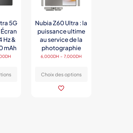
tra 5G
Nubia Z60 Ultra : la
 Écran
puissance ultime
 Hz &
au service de la
50 mAh
photographie
Plage
Plage
000
DH
6,000
DH
–
7,000
DH
de
de
Ce
Ce
prix :
prix :
produit
produit
tions
Choix des options
6,500DH
6,000DH
a
a
à
à
plusieurs
plusieurs
7,000DH
7,000DH
variations.
variations.
Les
Les
options
options
peuvent
peuvent
être
être
choisies
choisies