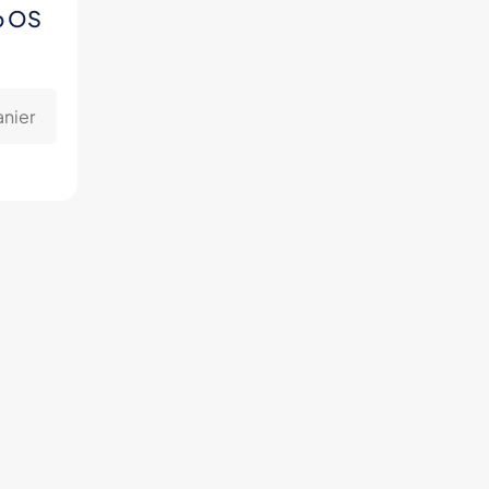
p OS
anier