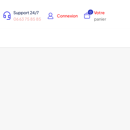
Support 24/7
Votre
0
Connexion
06 63 75 85 85
panier