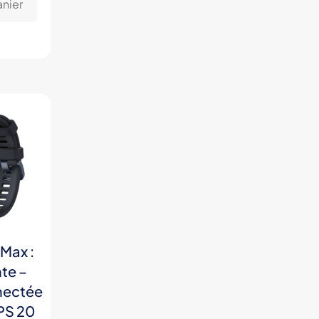
anier
 Max :
te –
nectée
PS 20