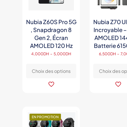
Nubia Z60S Pro 5G
Nubia Z70 Ul
, Snapdragon 8
Incroyable –
Gen 2, Écran
AMOLED 144
AMOLED 120 Hz
Batterie 61
Plage
4,000
DH
–
5,000
DH
6,500
DH
–
7,
de
Ce
prix :
produit
Choix des options
Choix des op
4,000DH
a
à
plusieurs
5,000DH
variations.
Les
options
peuvent
être
EN PROMOTION
choisies