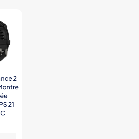
ance 2
Montre
ée
S 21
FC
H