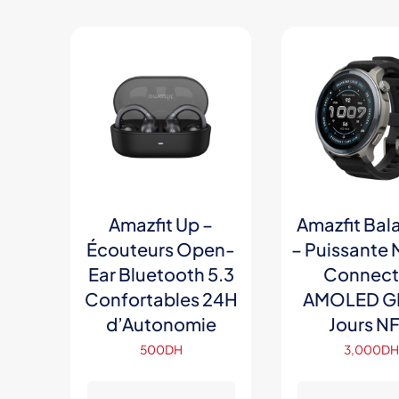
options
peuvent
être
choisies
sur
la
page
du
produit
Amazfit Up –
Amazfit Bal
Écouteurs Open-
– Puissante 
Ear Bluetooth 5.3
Connect
Confortables 24H
AMOLED GP
d’Autonomie
Jours N
500
DH
3,000
D