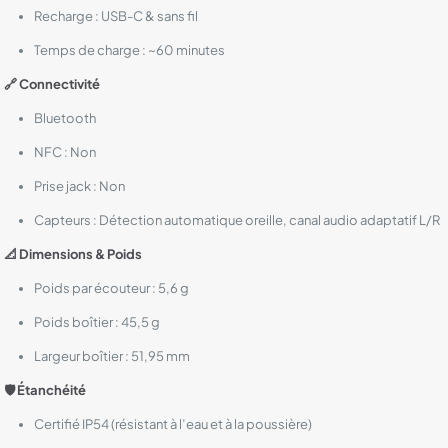
Recharge : USB-C & sans fil
Temps de charge : ~60 minutes
🔗 Connectivité
Bluetooth
NFC : Non
Prise jack : Non
Capteurs : Détection automatique oreille, canal audio adaptatif L/R
📐 Dimensions & Poids
Poids par écouteur : 5,6 g
Poids boîtier : 45,5 g
Largeur boîtier : 51,95 mm
🛡️ Étanchéité
Certifié IP54 (résistant à l’eau et à la poussière)