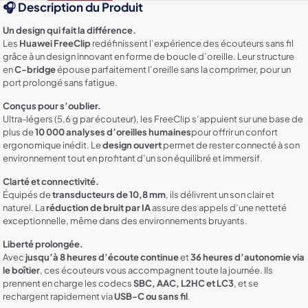
🎧
Description du Produit
Un design qui fait la différence.
Les
Huawei FreeClip
redéfinissent l’expérience des écouteurs sans fil
grâce à un design innovant en forme de boucle d’oreille. Leur structure
en
C-bridge
épouse parfaitement l’oreille sans la comprimer, pour un
port prolongé sans fatigue.
Conçus pour s’oublier.
Ultra-légers (5,6 g par écouteur), les FreeClip s’appuient sur une base de
plus de
10 000 analyses d’oreilles humaines
pour offrir un confort
ergonomique inédit. Le
design ouvert
permet de rester connecté à son
environnement tout en profitant d’un son équilibré et immersif.
Clarté et connectivité.
Équipés de
transducteurs de 10,8 mm
, ils délivrent un son clair et
naturel. La
réduction de bruit par IA
assure des appels d’une netteté
exceptionnelle, même dans des environnements bruyants.
Liberté prolongée.
Avec
jusqu’à 8 heures d’écoute continue
et
36 heures d’autonomie via
le boîtier
, ces écouteurs vous accompagnent toute la journée. Ils
prennent en charge les codecs
SBC, AAC, L2HC et LC3
, et se
rechargent rapidement via
USB-C ou sans fil
.