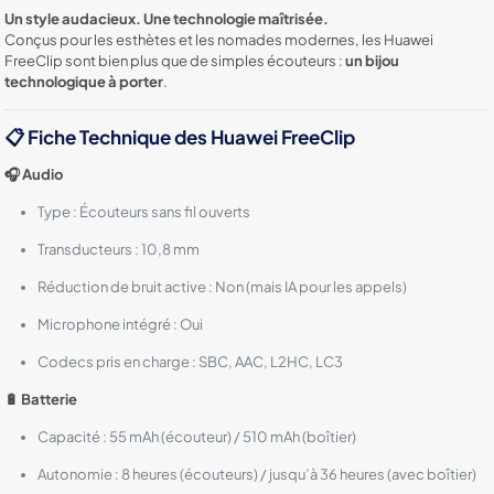
Un style audacieux. Une technologie maîtrisée.
Conçus pour les esthètes et les nomades modernes, les Huawei
FreeClip sont bien plus que de simples écouteurs :
un bijou
technologique à porter
.
📋
Fiche Technique des Huawei FreeClip
🎧 Audio
Type : Écouteurs sans fil ouverts
Transducteurs : 10,8 mm
Réduction de bruit active : Non (mais IA pour les appels)
Microphone intégré : Oui
Codecs pris en charge : SBC, AAC, L2HC, LC3
🔋 Batterie
Capacité : 55 mAh (écouteur) / 510 mAh (boîtier)
Autonomie : 8 heures (écouteurs) / jusqu’à 36 heures (avec boîtier)