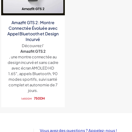
Amazfit GTS 2 : Montre
Connectée Évoluée avec
Appel Bluetooth et Design
Incurvé
Découvrez l’
Amazfit GTS 2
, une montre connectée au
design incurvé et sans cadre
avec écran AMOLED HD
1.65″, appels Bluetooth, 90
modes sportifs, suivi santé
complet et autonomie de 7
jours.
Le
Le
750
DH
1,650
DH
prix
prix
initial
actuel
était :
est :
1,650DH.
750DH.
Vous avez des questions ? Appelez-nous !