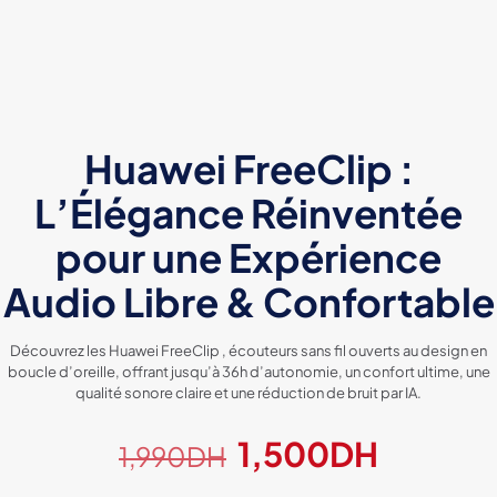
Huawei FreeClip :
L’Élégance Réinventée
pour une Expérience
Audio Libre & Confortable
Découvrez les Huawei FreeClip , écouteurs sans fil ouverts au design en
boucle d’oreille, offrant jusqu’à 36h d’autonomie, un confort ultime, une
qualité sonore claire et une réduction de bruit par IA.
Le
Le
1,500
DH
1,990
DH
prix
prix