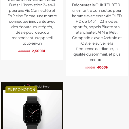
Buds : L’Innovation 2-en-1
Découvrez la OUKITEL BT10,
pour une Vie Connectée et
une montre connectée pour
En Pleine Forme. une montre
homme avec écran AMOLED
connectée innovante avec
HD de 1,43″, 123 modes
des écouteurs intégrés,
sportifs, appels Bluetooth,
idéale pour ceux qui
étanchéité 5ATM & IP68.
recherchent un appareil
Compatible avec Android et
tout-en-un
iOS, elle surveille la
fréquence cardiaque, la
Le
Le
2,500
DH
4,900
DH
qualité du sommeil, et plus
prix
prix
encore.
initial
actuel
était :
est :
Le
Le
400
DH
800
DH
4,900DH.
2,500DH.
prix
prix
initial
actuel
était :
est :
800DH.
400DH.
EN PROMOTION