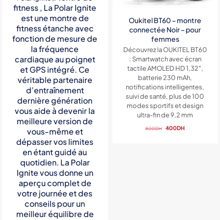
fitness , La Polar Ignite
est une montre de
Oukitel BT60 – montre
fitness étanche avec
connectée Noir – pour
fonction de mesure de
femmes
la fréquence
Découvrez la OUKITEL BT60
cardiaque au poignet
: Smartwatch avec écran
et GPS intégré. Ce
tactile AMOLED HD 1,32″,
batterie 230 mAh,
véritable partenaire
notifications intelligentes,
d’entraînement
suivi de santé, plus de 100
dernière génération
modes sportifs et design
vous aide à devenir la
ultra-fin de 9,2 mm
meilleure version de
Le
Le
400
DH
800
DH
vous-même et
prix
prix
dépasser vos limites
initial
actuel
en étant guidé au
était :
est :
quotidien. La Polar
800DH.
400DH.
Ignite vous donne un
aperçu complet de
votre journée et des
conseils pour un
meilleur équilibre de