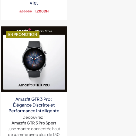
vie.
Le
Le
1,200
DH
2,000
DH
prix
prix
initial
actuel
était :
est :
2,000DH.
1,200DH.
EN PROMOTION
Amazfit GTR 3 Pro :
Élégance Discrète et
Performance Intelligente
Découvrez l’
Amazfit GTR 3 Pro Sport
, une montre connectée haut
de gamme avec plus de 150