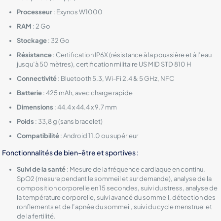
Processeur
: Exynos W1000
RAM
: 2 Go
Stockage
: 32 Go
Résistance
: Certification IP6X (résistance à la poussière et à l’eau
jusqu’à 50 mètres), certification militaire US MID STD 810 H
Connectivité
: Bluetooth 5.3, Wi-Fi 2.4 & 5 GHz, NFC
Batterie
: 425 mAh, avec charge rapide
Dimensions
: 44.4 x 44.4 x 9.7 mm
Poids
: 33,8 g (sans bracelet)
Compatibilité
: Android 11.0 ou supérieur
Fonctionnalités de bien-être et sportives :
Suivi de la santé
: Mesure de la fréquence cardiaque en continu,
SpO2 (mesure pendant le sommeil et sur demande), analyse de la
composition corporelle en 15 secondes, suivi du stress, analyse de
la température corporelle, suivi avancé du sommeil, détection des
ronflements et de l’apnée du sommeil, suivi du cycle menstruel et
de la fertilité.