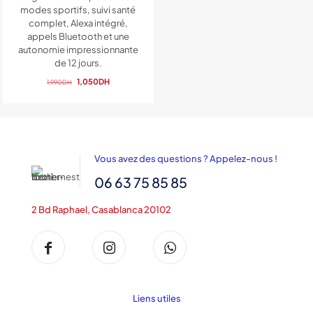
modes sportifs, suivi santé
complet, Alexa intégré,
appels Bluetooth et une
autonomie impressionnante
de 12 jours.
Le
Le
1,050
DH
1,990
DH
prix
prix
initial
actuel
était :
est :
1,990DH.
1,050DH.
Vous avez des questions ? Appelez-nous !
06 63 75 85 85
2 Bd Raphael, Casablanca 20102
Liens utiles