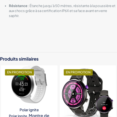
Résistance
: Étanche jusqu’à 50 mètres, résistante à la poussière et
aux chocs grâce à sa certification IP6X et sa face avant en verre
saphir.
Color
Green, Beige, Silver
Produits similaires
EN PROMOTION
EN PROMOTION
Polar ignite
Montre de
Polar Ignite ,