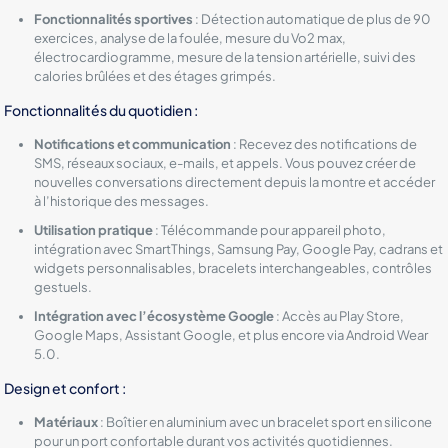
Fonctionnalités sportives
: Détection automatique de plus de 90
exercices, analyse de la foulée, mesure du Vo2 max,
électrocardiogramme, mesure de la tension artérielle, suivi des
calories brûlées et des étages grimpés.
Fonctionnalités du quotidien :
Notifications et communication
: Recevez des notifications de
SMS, réseaux sociaux, e-mails, et appels. Vous pouvez créer de
nouvelles conversations directement depuis la montre et accéder
à l’historique des messages.
Utilisation pratique
: Télécommande pour appareil photo,
intégration avec SmartThings, Samsung Pay, Google Pay, cadrans et
widgets personnalisables, bracelets interchangeables, contrôles
gestuels.
Intégration avec l’écosystème Google
: Accès au Play Store,
Google Maps, Assistant Google, et plus encore via Android Wear
5.0.
Design et confort :
Matériaux
: Boîtier en aluminium avec un bracelet sport en silicone
pour un port confortable durant vos activités quotidiennes.