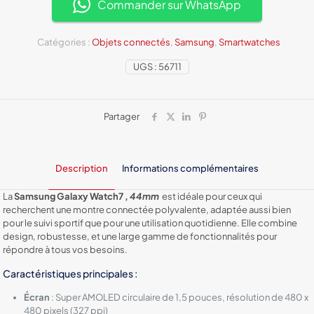
(44
Commander sur WhatsApp
mm)
Catégories :
Objets connectés
,
Samsung
,
Smartwatches
UGS :
56711
Partager
Description
Informations complémentaires
La
Samsung Galaxy Watch7 ,
44mm
est idéale pour ceux qui
recherchent une montre connectée polyvalente, adaptée aussi bien
pour le suivi sportif que pour une utilisation quotidienne. Elle combine
design, robustesse, et une large gamme de fonctionnalités pour
répondre à tous vos besoins.
Caractéristiques principales :
Écran
: Super AMOLED circulaire de 1,5 pouces, résolution de 480 x
480 pixels (327 ppi)