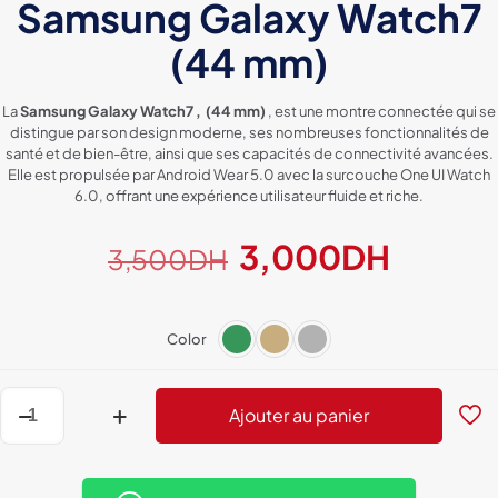
Samsung Galaxy Watch7
(44 mm)
La
Samsung Galaxy Watch7 , (44 mm)
, est une montre connectée qui se
distingue par son design moderne, ses nombreuses fonctionnalités de
santé et de bien-être, ainsi que ses capacités de connectivité avancées.
Elle est propulsée par Android Wear 5.0 avec la surcouche One UI Watch
6.0, offrant une expérience utilisateur fluide et riche.
Le
Le
3,000
DH
3,500
DH
prix
prix
initial
actuel
Color
était :
est :
3,500DH.
3,000
quantité
Ajouter au panier
de
Samsung
Galaxy
Watch7