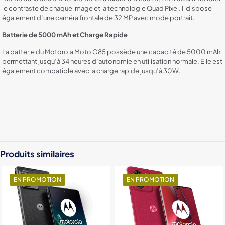
le contraste de chaque image et la technologie Quad Pixel. Il dispose
également d’une caméra frontale de 32 MP avec mode portrait.
Batterie de 5000 mAh et Charge Rapide
La batterie du Motorola Moto G85 possède une capacité de 5000 mAh
permettant jusqu’à 34 heures d’autonomie en utilisation normale. Elle est
également compatible avec la charge rapide jusqu’à 30W.
Color
Black, Green, Bleu
RAM
12GO, 8GO
Produits similaires
Stockage
128GO, 256GO
EN PROMOTION
EN PROMOTION