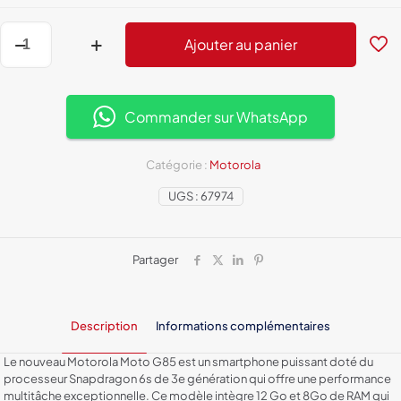
quantité
Ajouter au panier
de
Motorola
Moto
G85
-
Commander sur WhatsApp
Puissance
et
Élégance
Catégorie :
Motorola
avec
UGS :
67974
Snapdragon
6s
Partager
Description
Informations complémentaires
Le nouveau Motorola Moto G85 est un smartphone puissant doté du
processeur Snapdragon 6s de 3e génération qui offre une performance
multitâche exceptionnelle. Ce modèle intègre 12 Go et 8Go de RAM qui