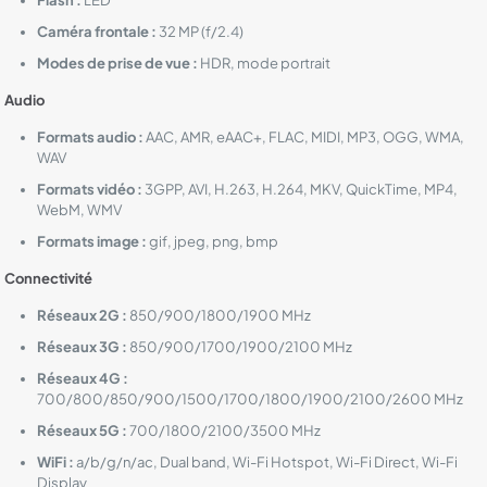
Flash :
LED
Caméra frontale :
32 MP (f/2.4)
Modes de prise de vue :
HDR, mode portrait
Audio
Formats audio :
AAC, AMR, eAAC+, FLAC, MIDI, MP3, OGG, WMA,
WAV
Formats vidéo :
3GPP, AVI, H.263, H.264, MKV, QuickTime, MP4,
WebM, WMV
Formats image :
gif, jpeg, png, bmp
Connectivité
Réseaux 2G :
850/900/1800/1900 MHz
Réseaux 3G :
850/900/1700/1900/2100 MHz
Réseaux 4G :
700/800/850/900/1500/1700/1800/1900/2100/2600 MHz
Réseaux 5G :
700/1800/2100/3500 MHz
WiFi :
a/b/g/n/ac, Dual band, Wi-Fi Hotspot, Wi-Fi Direct, Wi-Fi
Display