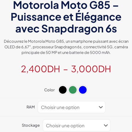
Motorola Moto G85 –
Puissance et Élégance
avec Snapdragon 6s
Découvrez le Motorola Moto G85, un smartphone puissant avec écran
OLED de 6,67″, processeur Snapdragon 6s, connectivité 5G, caméra
principale de 50 MP et une batterie de 5000 mAh.
Plag
2,400
DH
–
3,000
DH
de
prix :
Color
2,4
à
RAM
3,0
Stockage