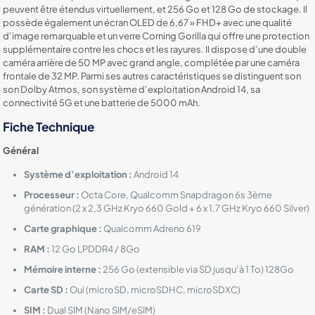
peuvent être étendus virtuellement, et 256 Go et 128 Go de stockage. Il
possède également un écran OLED de 6,67 » FHD+ avec une qualité
d’image remarquable et un verre Corning Gorilla qui offre une protection
supplémentaire contre les chocs et les rayures. Il dispose d’une double
caméra arrière de 50 MP avec grand angle, complétée par une caméra
frontale de 32 MP. Parmi ses autres caractéristiques se distinguent son
son Dolby Atmos, son système d’exploitation Android 14, sa
connectivité 5G et une batterie de 5000 mAh.
Fiche Technique
Général
Système d’exploitation :
Android 14
Processeur :
Octa Core, Qualcomm Snapdragon 6s 3ème
génération (2 x 2,3 GHz Kryo 660 Gold + 6 x 1,7 GHz Kryo 660 Silver)
Carte graphique :
Qualcomm Adreno 619
RAM :
12 Go LPDDR4 / 8Go
Mémoire interne :
256 Go (extensible via SD jusqu’à 1 To) 128Go
Carte SD :
Oui (microSD, microSDHC, microSDXC)
SIM :
Dual SIM (Nano SIM/eSIM)