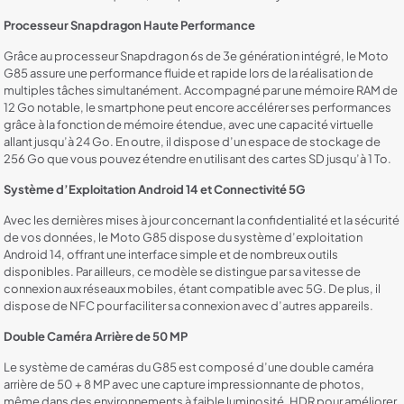
Processeur Snapdragon Haute Performance
Grâce au processeur Snapdragon 6s de 3e génération intégré, le Moto
G85 assure une performance fluide et rapide lors de la réalisation de
multiples tâches simultanément. Accompagné par une mémoire RAM de
12 Go notable, le smartphone peut encore accélérer ses performances
grâce à la fonction de mémoire étendue, avec une capacité virtuelle
allant jusqu’à 24 Go. En outre, il dispose d’un espace de stockage de
256 Go que vous pouvez étendre en utilisant des cartes SD jusqu’à 1 To.
Système d’Exploitation Android 14 et Connectivité 5G
Avec les dernières mises à jour concernant la confidentialité et la sécurité
de vos données, le Moto G85 dispose du système d’exploitation
Android 14, offrant une interface simple et de nombreux outils
disponibles. Par ailleurs, ce modèle se distingue par sa vitesse de
connexion aux réseaux mobiles, étant compatible avec 5G. De plus, il
dispose de NFC pour faciliter sa connexion avec d’autres appareils.
Double Caméra Arrière de 50 MP
Le système de caméras du G85 est composé d’une double caméra
arrière de 50 + 8 MP avec une capture impressionnante de photos,
même dans des environnements à faible luminosité, HDR pour améliorer