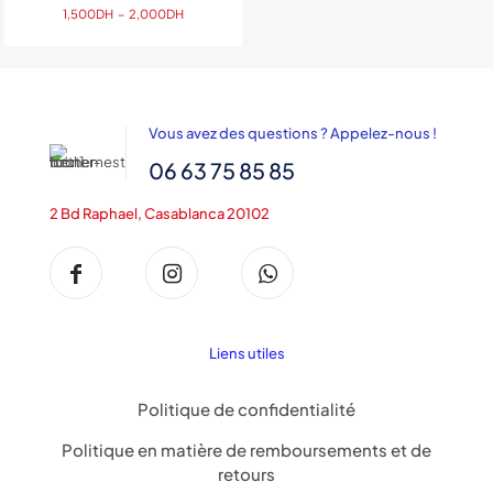
Plage
1,500
DH
–
2,000
DH
de
prix :
1,500DH
à
2,000DH
Vous avez des questions ? Appelez-nous !
06 63 75 85 85
2 Bd Raphael, Casablanca 20102
Liens utiles
Politique de confidentialité
Politique en matière de remboursements et de
retours