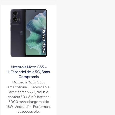
initial
actuel
4,900DH.
3,000DH.
était :
est :
4,500DH.
3,000DH.
Motorola Moto G35 –
L’Essentiel de la 5G, Sans
Compromis
Motorola Moto G35 :
smartphone 5G abordable
avec écran 6,72″, double
capteur 50 + 8 MP, batterie
5000 mAh, charge rapide
18W , Android 14. Performant
et accessible.