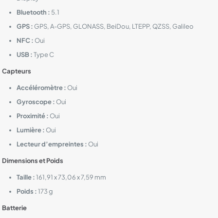
Bluetooth :
5.1
GPS :
GPS, A-GPS, GLONASS, BeiDou, LTEPP, QZSS, Galileo
NFC :
Oui
USB :
Type C
Capteurs
Accéléromètre :
Oui
Gyroscope :
Oui
Proximité :
Oui
Lumière :
Oui
Lecteur d’empreintes :
Oui
Dimensions et Poids
Taille :
161,91 x 73,06 x 7,59 mm
Poids :
173 g
Batterie