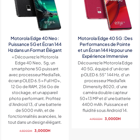
Motorola Edge 40 Neo :
Motorola Edge 40 5G : Des
Puissance 5G et Écran 144
Performances de Pointe
Hz dans un Format Élégant
et un Écran 144 Hz pour une
Expérience Immersive
« Découvrez le Motorola
Edge 40 Neo, 5g, un
Découvrez le Motorola Edge
smartphone 5G puissant
40 5G, équipé d’un écran
avec processeur MediaTek,
pOLED 6.55″ 144 Hz, d’un
écran pOLED 6.5 » Full HD+,
processeur MediaTek
12 Go de RAM, 256 Go de
Dimensity 8020, d’une
stockage, et un appareil
caméra double capteur
photo performant. Profitez
50+13 MP et d’une batterie
d’Android 13, d’une batterie
4400 mAh. Puissance et
de 5000 mAh, et de
fluidité sous Android 14.
fonctionnalités avancées, le
Le
Le
3,000
DH
4,900
DH
tout dans un design élégant.
prix
prix
Le
Le
initial
actuel
3,000
DH
4,500
DH
prix
prix
était :
est :