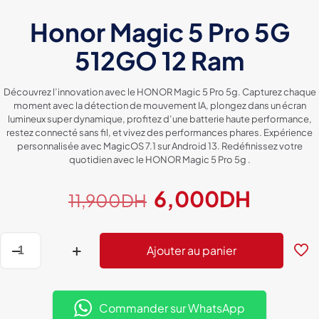
Honor Magic 5 Pro 5G
512GO 12 Ram
Découvrez l’innovation avec le HONOR Magic 5 Pro 5g. Capturez chaque
moment avec la détection de mouvement IA, plongez dans un écran
lumineux super dynamique, profitez d’une batterie haute performance,
restez connecté sans fil, et vivez des performances phares. Expérience
personnalisée avec MagicOS 7.1 sur Android 13. Redéfinissez votre
quotidien avec le HONOR Magic 5 Pro 5g .
Le
Le
6,000
DH
11,900
DH
prix
prix
initial
actuel
quantité
Ajouter au panier
de
était :
est :
Honor
11,900DH.
6,000
Magic
5
Pro
Commander sur WhatsApp