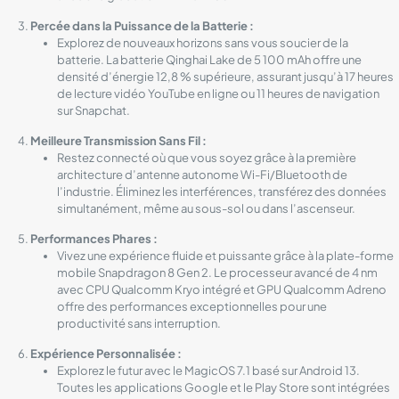
Percée dans la Puissance de la Batterie :
Explorez de nouveaux horizons sans vous soucier de la
batterie. La batterie Qinghai Lake de 5 100 mAh offre une
densité d’énergie 12,8 % supérieure, assurant jusqu’à 17 heures
de lecture vidéo YouTube en ligne ou 11 heures de navigation
sur Snapchat.
Meilleure Transmission Sans Fil :
Restez connecté où que vous soyez grâce à la première
architecture d’antenne autonome Wi-Fi/Bluetooth de
l’industrie. Éliminez les interférences, transférez des données
simultanément, même au sous-sol ou dans l’ascenseur.
Performances Phares :
Vivez une expérience fluide et puissante grâce à la plate-forme
mobile Snapdragon 8 Gen 2. Le processeur avancé de 4 nm
avec CPU Qualcomm Kryo intégré et GPU Qualcomm Adreno
offre des performances exceptionnelles pour une
productivité sans interruption.
Expérience Personnalisée :
Explorez le futur avec le MagicOS 7.1 basé sur Android 13.
Toutes les applications Google et le Play Store sont intégrées