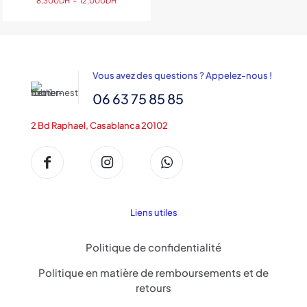
8,300
DH
–
12,000
DH
de
prix :
8,300DH
à
12,000DH
Vous avez des questions ? Appelez-nous !
06 63 75 85 85
2 Bd Raphael, Casablanca 20102
Liens utiles
Politique de confidentialité
Politique en matière de remboursements et de
retours