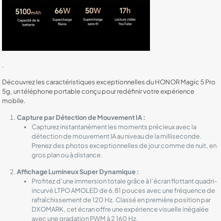
.
Découvrez les caractéristiques exceptionnelles du HONOR Magic 5 Pro
5g, un téléphone portable conçu pour redéfinir votre expérience
mobile.
Capture par Détection de Mouvement IA :
Capturez instantanément les moments précieux avec la
détection de mouvement IA au niveau de la milliseconde.
Prenez des photos exceptionnelles de jour comme de nuit, en
gros plan ou à distance.
Affichage Lumineux Super Dynamique :
Profitez d’une immersion totale grâce à l’écran flottant quadri-
incurvé LTPO AMOLED de 6,81 pouces avec une fréquence de
rafraîchissement de 120 Hz. Classé en première position par
DXOMARK, cet écran offre une expérience visuelle inégalée
avec une gradation PWM à 2 160 Hz.