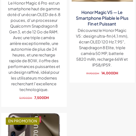
Le Honor Magic 6 Pro est un
smartphone haut de gamme
Honor Magic V5 — Le
doté d’un écran OLED de 6.8
Smartphone Pliable le Plus
pouces, d’un processeur
Fin et Puissant
Qualcomm Snapdragon 8
Découvrez le Honor Magic
Gen 3, et de 12 Go de RAM.
V5 : design ultra-fin (4,1 mm),
Avec une triple caméra
écran OLED 120 Hz 7,95″,
arrière exceptionnelle, une
Snapdragon 8 Elite, triple
autonomie de plus de 24
caméra 50 MP, batterie
heures, et une recharge
5820 mAh, recharge 66W et
rapide de 80W, il offre des
IP58/IP59.
performances puissantes et
un design raffiné, idéal pour
Le
Le
14,000
DH
19,900
DH
les utilisateurs modernes
prix
prix
recherchant l’excellence
initial
actuel
technologique.
était :
est :
19,900DH.
14,000DH.
Le
Le
7,500
DH
12,900
DH
prix
prix
initial
actuel
était :
est :
12,900DH.
7,500DH.
EN PROMOTION