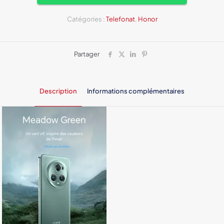
5G
512GO
12
Catégories :
Telefonat
,
Honor
Ram
Partager
Description
Informations complémentaires