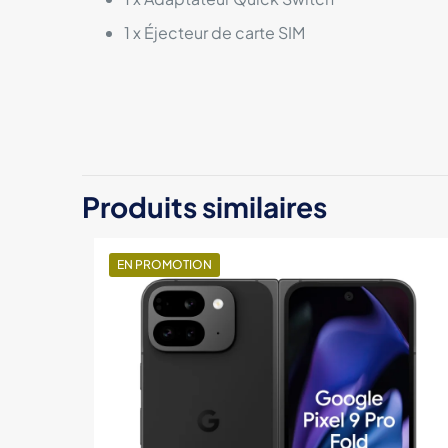
1 x Éjecteur de carte SIM
Color
RAM
Stockage
Produits similaires
EN PROMOTION