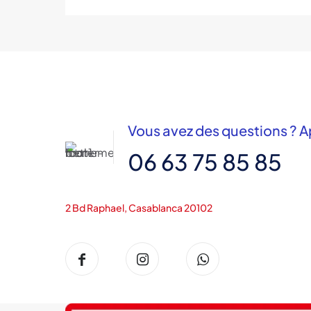
de
prix :
12,000DH
à
15,000DH
Vous avez des questions ? A
06 63 75 85 85
2 Bd Raphael, Casablanca 20102