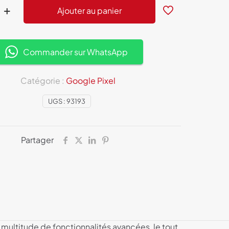
Ajouter au panier
Commander sur WhatsApp
Catégorie :
Google Pixel
e
UGS :
93193
e
Partager
 multitude de fonctionnalités avancées, le tout