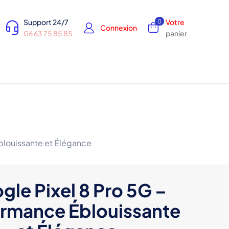
Support 24/7
Votre
0
Connexion
06 63 75 85 85
panier
blouissante et Élégance
gle Pixel 8 Pro 5G –
ormance Éblouissante