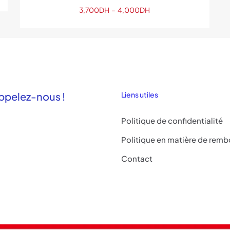
Plage
3,700
DH
–
4,000
DH
de
prix :
3,700DH
à
4,000DH
ppelez-nous !
Liens utiles
Politique de confidentialité
Politique en matière de remb
Contact