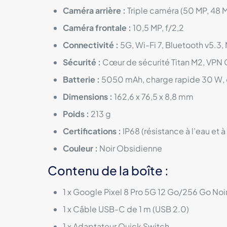
Caméra arrière :
Triple caméra (50 MP, 48 
Caméra frontale :
10,5 MP, f/2,2
Connectivité :
5G, Wi-Fi 7, Bluetooth v5.
Sécurité :
Cœur de sécurité Titan M2, VPN G
Batterie :
5050 mAh, charge rapide 30 W, c
Dimensions :
162,6 x 76,5 x 8,8 mm
Poids :
213 g
Certifications :
IP68 (résistance à l’eau et à
Couleur :
Noir Obsidienne
Contenu de la boîte :
1 x Google Pixel 8 Pro 5G 12 Go/256 Go No
1 x Câble USB-C de 1 m (USB 2.0)
1 x Adaptateur Quick Switch