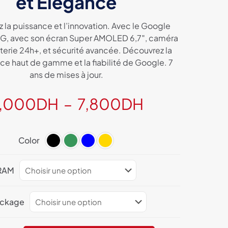
et Élégance
 la puissance et l’innovation. Avec le Google
 5G, avec son écran Super AMOLED 6,7″, caméra
erie 24h+, et sécurité avancée. Découvrez la
e haut de gamme et la fiabilité de Google. 7
ans de mises à jour.
Plage
,000
DH
–
7,800
DH
de
prix :
Color
6,000DH
à
RAM
7,800DH
ockage