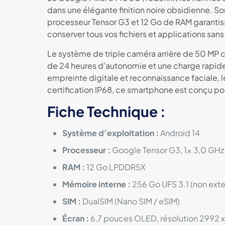
dans une élégante finition noire obsidienne. So
processeur Tensor G3 et 12 Go de RAM garant
conserver tous vos fichiers et applications san
Le système de triple caméra arrière de 50 MP c
de 24 heures d’autonomie et une charge rapide
empreinte digitale et reconnaissance faciale, le
certification IP68, ce smartphone est conçu pou
Fiche Technique :
Système d’exploitation :
Android 14
Processeur :
Google Tensor G3, 1x 3,0 GHz
RAM :
12 Go LPDDR5X
Mémoire interne :
256 Go UFS 3.1 (non ext
SIM :
DualSIM (Nano SIM / eSIM)
Écran :
6,7 pouces OLED, résolution 2992 x 