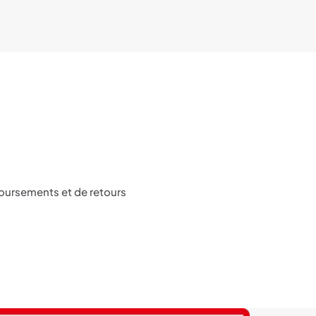
prix :
4,500DH
à
5,000DH
oursements et de retours