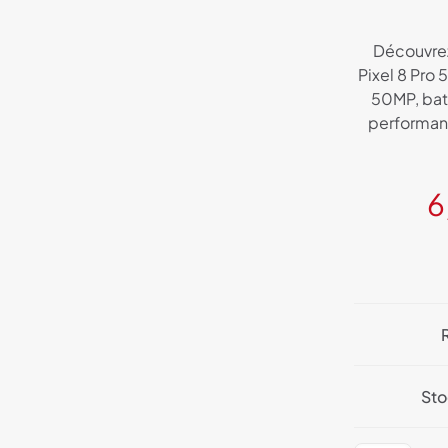
Découvrez
Pixel 8 Pro
50MP, batt
performanc
6
St