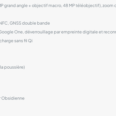
MP grand angle + objectif macro, 48 MP téléobjectif), zoom 
3, NFC, GNSS double bande
oogle One, déverrouillage par empreinte digitale et recon
harge sans fil Qi
 la poussière)
ir Obsidienne