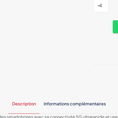
quantité
de
Google
Pixel
8
Pro
5G
-
Performanc
Éblouissant
et
Élégance
Description
Informations complémentaires
 des smartphones avec sa connectivité 5G ultrarapide et une