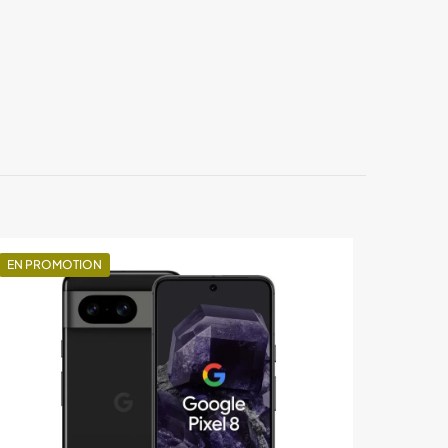
Green, Bleu, Gold
12GO
, 256GO, 512GO
EN PROMOTION