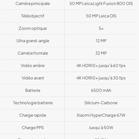
Caméra principale
50 MP Leica Light Fusion 800 OIS
Téléobjectif
50 MP Leica OIS
Zoom optique
5x
Ultra grand-angle
12 MP
Caméra frontale
32 MP
Vidéo arrière
4K HDR10+ jusqu’à 60 fps
Vidéo avant
4K HDR10+ jusqu’à 30 fps
Batterie
6500 mAh
Technologie batterie
Silicium-Carbone
Charge rapide
Xiaomi HyperCharge 67W
Charge PPS
Jusqu’à 50W