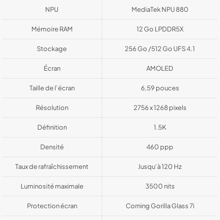
NPU
MediaTek NPU 880
Mémoire RAM
12 Go LPDDR5X
Stockage
256 Go /512 Go UFS 4.1
Écran
AMOLED
Taille de l’écran
6,59 pouces
Résolution
2756 x 1268 pixels
Définition
1.5K
Densité
460 ppp
Taux de rafraîchissement
Jusqu’à 120 Hz
Luminosité maximale
3500 nits
Protection écran
Corning Gorilla Glass 7i