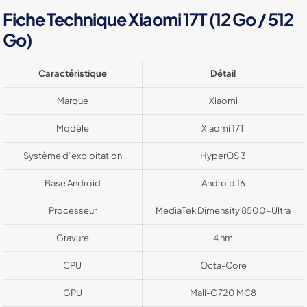
Fiche Technique Xiaomi 17T (12 Go / 512
Go)
Caractéristique
Détail
Marque
Xiaomi
Modèle
Xiaomi 17T
Système d’exploitation
HyperOS 3
Base Android
Android 16
Processeur
MediaTek Dimensity 8500-Ultra
Gravure
4 nm
CPU
Octa-Core
GPU
Mali-G720 MC8