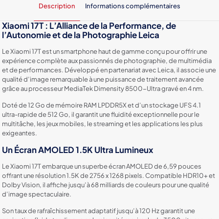
Hz
Description
Informations complémentaires
Xiaomi 17T : L’Alliance de la Performance, de
l’Autonomie et de la Photographie Leica
Le Xiaomi 17T est un smartphone haut de gamme conçu pour offrir une
expérience complète aux passionnés de photographie, de multimédia
et de performances. Développé en partenariat avec Leica, il associe une
qualité d’image remarquable à une puissance de traitement avancée
grâce au processeur MediaTek Dimensity 8500-Ultra gravé en 4 nm.
Doté de 12 Go de mémoire RAM LPDDR5X et d’un stockage UFS 4.1
ultra-rapide de 512 Go, il garantit une fluidité exceptionnelle pour le
multitâche, les jeux mobiles, le streaming et les applications les plus
exigeantes.
Un Écran AMOLED 1.5K Ultra Lumineux
Le Xiaomi 17T embarque un superbe écran AMOLED de 6,59 pouces
offrant une résolution 1.5K de 2756 x 1268 pixels. Compatible HDR10+ et
Dolby Vision, il affiche jusqu’à 68 milliards de couleurs pour une qualité
d’image spectaculaire.
Son taux de rafraîchissement adaptatif jusqu’à 120 Hz garantit une