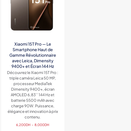
Xiaomi 15T Pro — Le
Smartphone Haut de
Gamme Révolutionnaire
avec Leica, Dimensity
9400+ et Écran 144 Hz
Découvrez le Xiaomi 15T Pro :
triple caméra Leica 50 MP,
processeur MediaTek
Dimensity 9400+, écran
AMOLED 6,83’’ 144 Hz et
batterie 5500 mAh avec
charge 90W. Puissance,
élégance et innovation à prix
contenu.
Plage
6,200
DH
–
8,000
DH
de