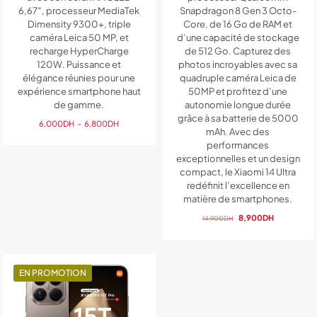
6,67″, processeur MediaTek
Snapdragon 8 Gen 3 Octo-
Dimensity 9300+, triple
Core, de 16 Go de RAM et
caméra Leica 50 MP, et
d’une capacité de stockage
recharge HyperCharge
de 512 Go. Capturez des
120W. Puissance et
photos incroyables avec sa
élégance réunies pour une
quadruple caméra Leica de
expérience smartphone haut
50MP et profitez d’une
de gamme.
autonomie longue durée
grâce à sa batterie de 5000
Plage
6,000
DH
–
6,800
DH
mAh. Avec des
de
performances
prix :
exceptionnelles et un design
6,000DH
compact, le Xiaomi 14 Ultra
à
redéfinit l’excellence en
6,800DH
matière de smartphones.
Le
Le
8,900
DH
14,900
DH
prix
prix
initial
actuel
était :
est :
14,900DH.
8,900DH.
EN PROMOTION