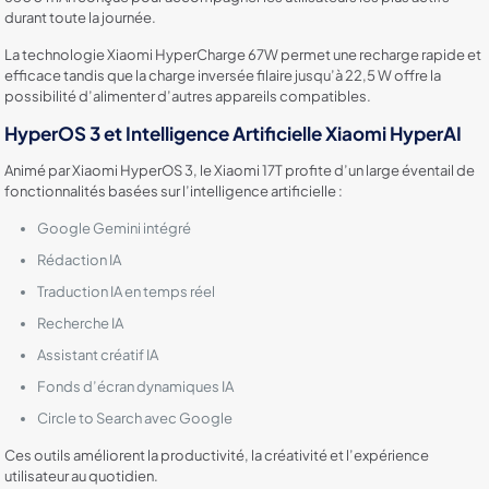
durant toute la journée.
La technologie Xiaomi HyperCharge 67W permet une recharge rapide et
efficace tandis que la charge inversée filaire jusqu’à 22,5 W offre la
possibilité d’alimenter d’autres appareils compatibles.
HyperOS 3 et Intelligence Artificielle Xiaomi HyperAI
Animé par Xiaomi HyperOS 3, le Xiaomi 17T profite d’un large éventail de
fonctionnalités basées sur l’intelligence artificielle :
Google Gemini intégré
Rédaction IA
Traduction IA en temps réel
Recherche IA
Assistant créatif IA
Fonds d’écran dynamiques IA
Circle to Search avec Google
Ces outils améliorent la productivité, la créativité et l’expérience
utilisateur au quotidien.