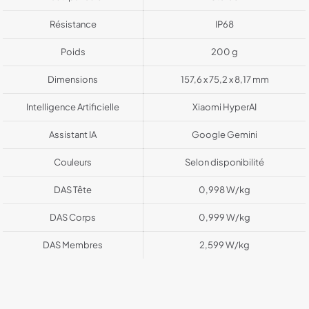
Résistance
IP68
Poids
200 g
Dimensions
157,6 x 75,2 x 8,17 mm
Intelligence Artificielle
Xiaomi HyperAI
Assistant IA
Google Gemini
Couleurs
Selon disponibilité
DAS Tête
0,998 W/kg
DAS Corps
0,999 W/kg
DAS Membres
2,599 W/kg
Color
Black, Purple, White, Bleu