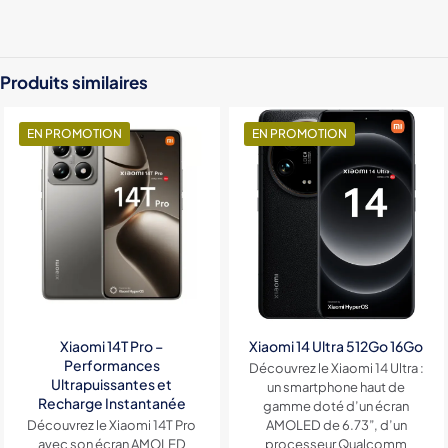
Stockage
12Go / 256Go, 12Go / 512Go
Produits similaires
EN PROMOTION
EN PROMOTION
Xiaomi 14T Pro –
Xiaomi 14 Ultra 512Go 16Go
Performances
Découvrez le Xiaomi 14 Ultra :
Ultrapuissantes et
un smartphone haut de
Recharge Instantanée
gamme doté d’un écran
Découvrez le Xiaomi 14T Pro
AMOLED de 6.73”, d’un
avec son écran AMOLED
processeur Qualcomm