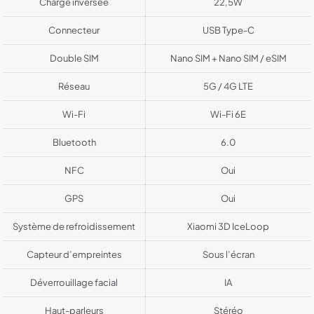
Charge inversée
22,5W
Connecteur
USB Type-C
Double SIM
Nano SIM + Nano SIM / eSIM
Réseau
5G / 4G LTE
Wi-Fi
Wi-Fi 6E
Bluetooth
6.0
NFC
Oui
GPS
Oui
Système de refroidissement
Xiaomi 3D IceLoop
Capteur d’empreintes
Sous l’écran
Déverrouillage facial
IA
Haut-parleurs
Stéréo