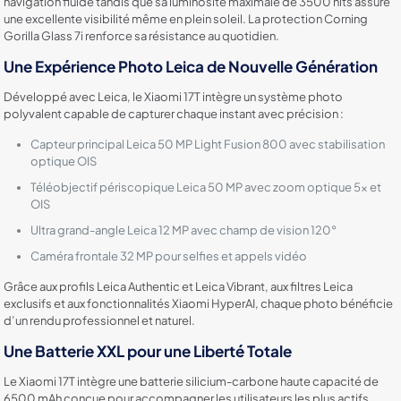
navigation fluide tandis que sa luminosité maximale de 3500 nits assure
une excellente visibilité même en plein soleil. La protection Corning
Gorilla Glass 7i renforce sa résistance au quotidien.
Une Expérience Photo Leica de Nouvelle Génération
Développé avec Leica, le Xiaomi 17T intègre un système photo
polyvalent capable de capturer chaque instant avec précision :
Capteur principal Leica 50 MP Light Fusion 800 avec stabilisation
optique OIS
Téléobjectif périscopique Leica 50 MP avec zoom optique 5x et
OIS
Ultra grand-angle Leica 12 MP avec champ de vision 120°
Caméra frontale 32 MP pour selfies et appels vidéo
Grâce aux profils Leica Authentic et Leica Vibrant, aux filtres Leica
exclusifs et aux fonctionnalités Xiaomi HyperAI, chaque photo bénéficie
d’un rendu professionnel et naturel.
Une Batterie XXL pour une Liberté Totale
Le Xiaomi 17T intègre une batterie silicium-carbone haute capacité de
6500 mAh conçue pour accompagner les utilisateurs les plus actifs