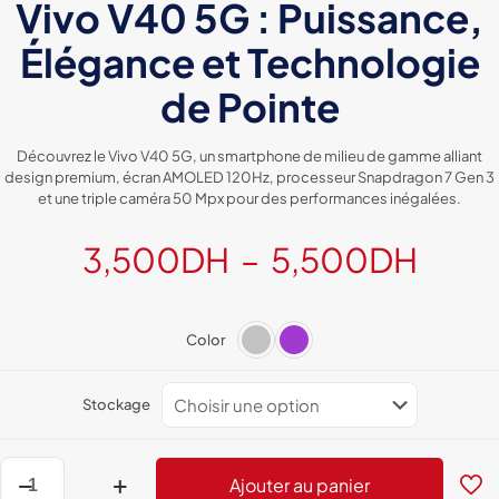
Vivo V40 5G : Puissance,
Élégance et Technologie
de Pointe
Découvrez le Vivo V40 5G, un smartphone de milieu de gamme alliant
design premium, écran AMOLED 120Hz, processeur Snapdragon 7 Gen 3
et une triple caméra 50 Mpx pour des performances inégalées.
Plag
3,500
DH
–
5,500
DH
de
prix :
Color
3,5
à
Stockage
5,5
quantité
Ajouter au panier
de