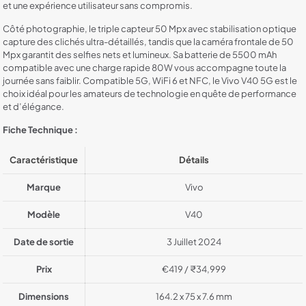
et une expérience utilisateur sans compromis.
Côté photographie, le triple capteur 50 Mpx avec stabilisation optique
capture des clichés ultra-détaillés, tandis que la caméra frontale de 50
Mpx garantit des selfies nets et lumineux. Sa batterie de 5500 mAh
compatible avec une charge rapide 80W vous accompagne toute la
journée sans faiblir. Compatible 5G, WiFi 6 et NFC, le Vivo V40 5G est le
choix idéal pour les amateurs de technologie en quête de performance
et d’élégance.
Fiche Technique :
Caractéristique
Détails
Marque
Vivo
Modèle
V40
Date de sortie
3 Juillet 2024
Prix
€419 / ₹34,999
Dimensions
164.2 x 75 x 7.6 mm