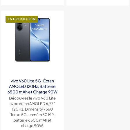
de
prix
prix
prix :
initial
actuel
2,100DH
était :
est :
à
7,900DH.
6,000DH.
EN PROMOTION
2,500DH
vivo V60 Lite 5G : Écran
AMOLED 120Hz, Batterie
6500 mAh et Charge 90W
Découvrez le vivo V60 Lite
avec écran AMOLED 6,77″
120Hz, Dimensity 7360
Turbo 5G, caméra 50 MP,
batterie 6500 mAh et
charge 90W.