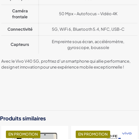
Caméra
50 Mpx – Autofocus – Vidéo 4K
frontale
Connectivité
5G, WiFi 6, Bluetooth 5.4, NFC, USB-C
Empreinte sous écran, accéléromètre,
Capteurs
gyroscope, boussole
Avec le Vivo V40 5G, profitez d’un smartphone qui allie performance,
design et innovation pour une expérience mobile exceptionnelle !
Color
Gray, Purple
Stockage
12Go / 256Go, 12Go / 512Go, 8Go / 256Go
Produits similaires
EN PROMOTION
EN PROMOTION