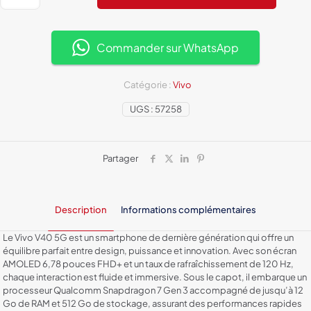
Vivo
V40
5G
:
Commander sur WhatsApp
Puissance,
Élégance
et
Catégorie :
Vivo
Technologie
UGS :
57258
de
Pointe
Partager
Description
Informations complémentaires
Le Vivo V40 5G est un smartphone de dernière génération qui offre un
équilibre parfait entre design, puissance et innovation. Avec son écran
AMOLED 6,78 pouces FHD+ et un taux de rafraîchissement de 120 Hz,
chaque interaction est fluide et immersive. Sous le capot, il embarque un
processeur Qualcomm Snapdragon 7 Gen 3 accompagné de jusqu’à 12
Go de RAM et 512 Go de stockage, assurant des performances rapides