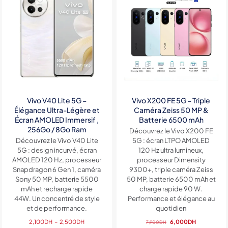
Vivo V40 Lite 5G –
Vivo X200 FE 5G – Triple
Élégance Ultra-Légère et
Caméra Zeiss 50 MP &
Écran AMOLED Immersif ,
Batterie 6500 mAh
256Go / 8Go Ram
Découvrez le Vivo X200 FE
Découvrez le Vivo V40 Lite
5G : écran LTPO AMOLED
5G : design incurvé, écran
120 Hz ultra lumineux,
AMOLED 120 Hz, processeur
processeur Dimensity
Snapdragon 6 Gen 1, caméra
9300+, triple caméra Zeiss
Sony 50 MP, batterie 5500
50 MP, batterie 6500 mAh et
mAh et recharge rapide
charge rapide 90 W.
44W. Un concentré de style
Performance et élégance au
et de performance.
quotidien
Plage
Le
Le
2,100
DH
–
2,500
DH
6,000
DH
7,900
DH