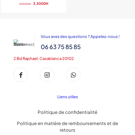
Le
Le
3,300
DH
3,900
DH
prix
prix
initial
actuel
était :
est :
3,900DH.
3,300DH.
Vous avez des questions ? Appelez-nous !
06 63 75 85 85
2 Bd Raphael, Casablanca 20102
Liens utiles
Politique de confidentialité
Politique en matière de remboursements et de
retours