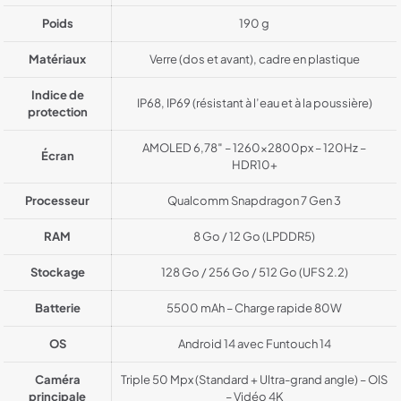
Poids
190 g
Matériaux
Verre (dos et avant), cadre en plastique
Indice de
IP68, IP69 (résistant à l’eau et à la poussière)
protection
AMOLED 6,78″ – 1260x2800px – 120Hz –
Écran
HDR10+
Processeur
Qualcomm Snapdragon 7 Gen 3
RAM
8 Go / 12 Go (LPDDR5)
Stockage
128 Go / 256 Go / 512 Go (UFS 2.2)
Batterie
5500 mAh – Charge rapide 80W
OS
Android 14 avec Funtouch 14
Caméra
Triple 50 Mpx (Standard + Ultra-grand angle) – OIS
principale
– Vidéo 4K