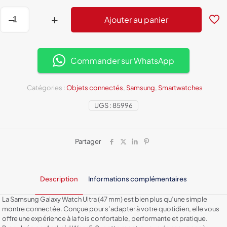
7,000DH.
4,500
quantité
Ajouter au panier
de
Samsung
Galaxy
Watch
Ultra
Commander sur WhatsApp
47mm
Catégories :
Objets connectés
,
Samsung
,
Smartwatches
UGS :
85996
Partager
Description
Informations complémentaires
La Samsung Galaxy Watch Ultra (47 mm) est bien plus qu’une simple
montre connectée. Conçue pour s’adapter à votre quotidien, elle vous
offre une expérience à la fois confortable, performante et pratique.