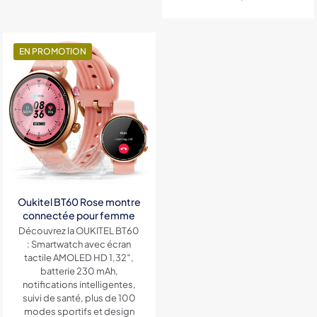
prix
prix
initial
actuel
était :
est :
2,200DH.
1,500DH.
EN PROMOTION
Oukitel BT60 Rose montre
connectée pour femme
Découvrez la OUKITEL BT60
: Smartwatch avec écran
tactile AMOLED HD 1,32″,
batterie 230 mAh,
notifications intelligentes,
suivi de santé, plus de 100
modes sportifs et design