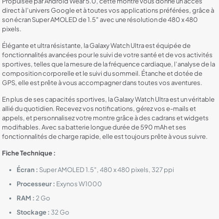
Propulsée par Android Wear 5.0, cette montre vous donne un accès
direct à l’univers Google et à toutes vos applications préférées, grâce à
son écran Super AMOLED de 1.5″ avec une résolution de 480 x 480
pixels.
Élégante et ultra résistante, la Galaxy Watch Ultra est équipée de
fonctionnalités avancées pour le suivi de votre santé et de vos activités
sportives, telles que la mesure de la fréquence cardiaque, l’analyse de la
composition corporelle et le suivi du sommeil. Étanche et dotée de
GPS, elle est prête à vous accompagner dans toutes vos aventures.
En plus de ses capacités sportives, la Galaxy Watch Ultra est un véritable
allié du quotidien. Recevez vos notifications, gérez vos e-mails et
appels, et personnalisez votre montre grâce à des cadrans et widgets
modifiables. Avec sa batterie longue durée de 590 mAh et ses
fonctionnalités de charge rapide, elle est toujours prête à vous suivre.
Fiche Technique :
Écran :
Super AMOLED 1.5″, 480 x 480 pixels, 327 ppi
Processeur :
Exynos W1000
RAM :
2 Go
Stockage :
32 Go