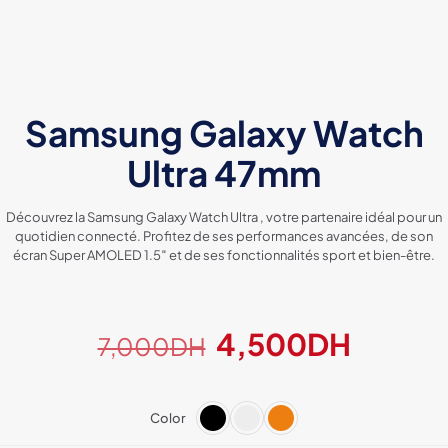
Samsung Galaxy Watch
Ultra 47mm
Découvrez la Samsung Galaxy Watch Ultra , votre partenaire idéal pour un
quotidien connecté. Profitez de ses performances avancées, de son
écran Super AMOLED 1.5″ et de ses fonctionnalités sport et bien-être.
Le
Le
4,500
DH
7,000
DH
prix
prix
initial
actuel
Color
était :
est :