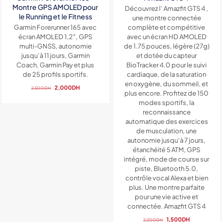
Montre GPS AMOLED pour
Découvrez l’ Amazfit GTS 4 ,
le Running et le Fitness
une montre connectée
Garmin Forerunner 165 avec
complète et compétitive
écran AMOLED 1,2″, GPS
avec un écran HD AMOLED
multi-GNSS, autonomie
de 1.75 pouces, légère (27g)
jusqu’à 11 jours, Garmin
et dotée du capteur
Coach, Garmin Pay et plus
BioTracker 4.0 pour le suivi
de 25 profils sportifs.
cardiaque, de la saturation
en oxygène, du sommeil, et
Le
Le
2,000
DH
2,500
DH
plus encore. Profitez de 150
prix
prix
modes sportifs, la
initial
actuel
reconnaissance
était :
est :
automatique des exercices
2,500DH.
2,000DH.
de musculation, une
autonomie jusqu’à 7 jours,
étanchéité 5 ATM, GPS
intégré, mode de course sur
piste, Bluetooth 5.0,
contrôle vocal Alexa et bien
plus. Une montre parfaite
pour une vie active et
connectée. Amazfit GTS 4
Le
Le
1,500
DH
2,200
DH