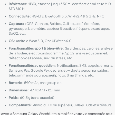
Résistance :
IP6X, étanche jusqu’à 50m, certification militaire MID
STD 810 H
Connectivité :
4G-LTE, Bluetooth 5.3, Wi-Fi 2.4 & 5 GHz, NFC
Capteurs :
GPS, Glonass, Beidou, Galileo, accéléromètre,
gyroscope, baromètre, capteur Bioactive, fréquence cardiaque,
SpO2, etc.
OS :
Android Wear 5.0, One UI Watch 6.0
Fonctionnalités sport & bien-être :
Suivi des pas, calories, analyse
de la foulée, électrocardiogramme, SpO2, analyse du sommeil,
détection de l’apnée, suivi du stress, etc.
Fonctionnalités au quotidien :
Notifications, SMS, appels, e-mails,
Samsung Pay, Google Pay, cadrans et widgets personnalisables,
télécommande pour appareil photo, SmartThings, etc.
Batterie :
590 mAh, charge rapide
Dimensions :
47.4 x 47.1 x 12.1 mm
Poids :
60.5 g (sans bracelet)
Compatibilité :
Android 11.0 ou supérieur, Galaxy Buds et ultérieurs
Avec la Samsung Galaxy Watch Ultra, simplifiez votre vie connectée tout