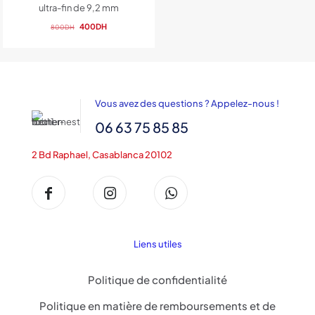
ultra-fin de 9,2 mm
Le
Le
400
DH
800
DH
prix
prix
initial
actuel
était :
est :
800DH.
400DH.
Vous avez des questions ? Appelez-nous !
06 63 75 85 85
2 Bd Raphael, Casablanca 20102
Liens utiles
Politique de confidentialité
Politique en matière de remboursements et de