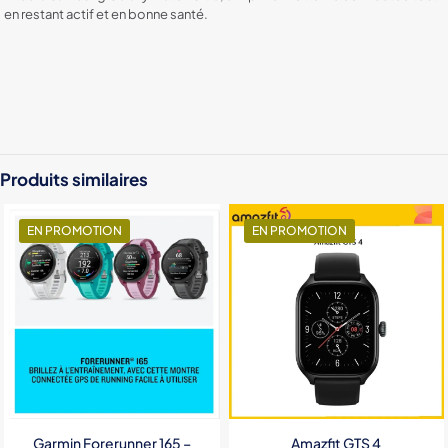
en restant actif et en bonne santé.
Color
Black, White, Orange
Produits similaires
EN PROMOTION
EN PROMOTION
Garmin Forerunner 165 –
Amazfit GTS 4