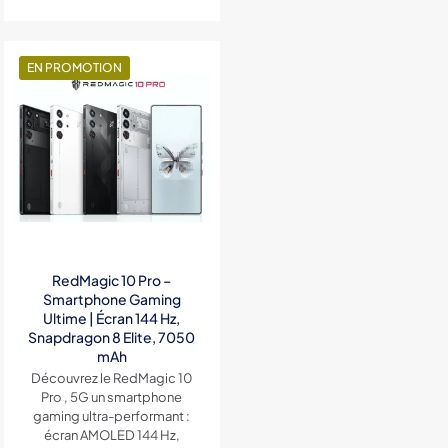
de
5,500DH
prix :
à
7,000DH
6,500DH
à
EN PROMOTION
9,500DH
RedMagic 10 Pro –
Smartphone Gaming
Ultime | Écran 144 Hz,
Snapdragon 8 Elite, 7050
mAh
Découvrez le RedMagic 10
Pro , 5G un smartphone
gaming ultra-performant :
écran AMOLED 144 Hz,