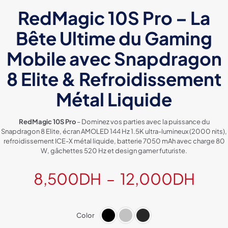
RedMagic 10S Pro – La
Bête Ultime du Gaming
Mobile avec Snapdragon
8 Elite & Refroidissement
Métal Liquide
RedMagic 10S Pro
– Dominez vos parties avec la puissance du
Snapdragon 8 Elite, écran AMOLED 144 Hz 1.5K ultra-lumineux (2000 nits),
refroidissement ICE-X métal liquide, batterie 7050 mAh avec charge 80
W, gâchettes 520 Hz et design gamer futuriste.
Plag
8,500
DH
–
12,000
DH
de
prix :
Color
8,5