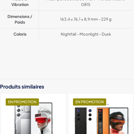
Vibration
0815
Dimensions /
163,4 × 76,1 × 8,9 mm – 229 g
Poids
Coloris
Nightfall – Moonlight – Dusk
Color
Black, Gray, transparent Black
Stockage
12Go / 256Go, 16Go / 512Go, 24Go / 1024Go
Produits similaires
EN PROMOTION
EN PROMOTION