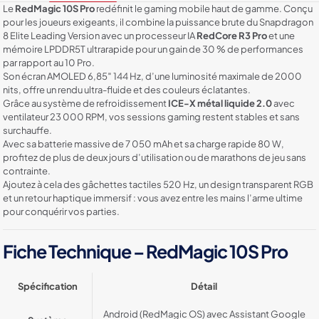
Liquide
Le
RedMagic 10S Pro
redéfinit le gaming mobile haut de gamme. Conçu
pour les joueurs exigeants, il combine la puissance brute du Snapdragon
8 Elite Leading Version avec un processeur IA
RedCore R3 Pro
et une
mémoire LPDDR5T ultrarapide pour un gain de 30 % de performances
par rapport au 10 Pro.
Son écran AMOLED 6,85″ 144 Hz, d’une luminosité maximale de 2000
nits, offre un rendu ultra-fluide et des couleurs éclatantes.
Grâce au système de refroidissement
ICE-X métal liquide 2.0
avec
ventilateur 23 000 RPM, vos sessions gaming restent stables et sans
surchauffe.
Avec sa batterie massive de 7 050 mAh et sa charge rapide 80 W,
profitez de plus de deux jours d’utilisation ou de marathons de jeu sans
contrainte.
Ajoutez à cela des gâchettes tactiles 520 Hz, un design transparent RGB
et un retour haptique immersif : vous avez entre les mains l’arme ultime
pour conquérir vos parties.
Fiche Technique – RedMagic 10S Pro
Spécification
Détail
Android (RedMagic OS) avec Assistant Google