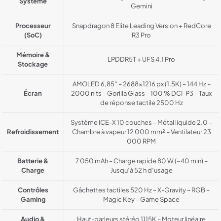
Système
Gemini
Processeur
Snapdragon 8 Elite Leading Version + RedCore
(SoC)
R3 Pro
Mémoire &
LPDDR5T + UFS 4.1 Pro
Stockage
AMOLED 6,85″ – 2688×1216 px (1.5K) – 144 Hz –
Écran
2000 nits – Gorilla Glass – 100 % DCI-P3 – Taux
de réponse tactile 2500 Hz
Système ICE-X 10 couches – Métal liquide 2.0 –
Refroidissement
Chambre à vapeur 12 000 mm² – Ventilateur 23
000 RPM
Batterie &
7 050 mAh – Charge rapide 80 W (~40 min) –
Charge
Jusqu’à 52 h d’usage
Contrôles
Gâchettes tactiles 520 Hz – X-Gravity – RGB –
Gaming
Magic Key – Game Space
Audio &
Haut-parleurs stéréo 1115K – Moteur linéaire