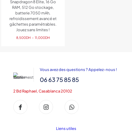
Snapdragon 8 Elite, 16 Go
RAM, 512 Go stockage,
batterie 7050 mAh,
refroidissement avancé et
gâchettes paramétrables.
Jouez sans limites !
Plage
8,500
DH
–
11,000
DH
de
prix :
8,500DH
à
11,000DH
Vous avez des questions ? Appelez-nous !
06 63 75 85 85
2 Bd Raphael, Casablanca 20102
Liens utiles