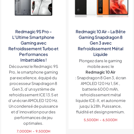
Redmagic 9S Pro –
Redmagic 10 Air – La Bête
L’Ultime Smartphone
Gaming Snapdragon 8
Gaming avec
Gen 3 avec
Refroidissement Turbo et
Refroidissement Métal
Performances
Liquide
Imbattables !
Plongez dans le gaming
Découvrez le Redmagic 9S
mobile avec le
Pro, le smartphone gaming
Redmagic 10 Air
par excellence, équipé du
: Snapdragon 8 Gen 3, écran
processeur Snapdragon 8
AMOLED 120 Hz 1,5K ,
Gen 3, d’un système de
batterie 6000 mAh,
refroidissement ICE 13.5 et
refroidissement métal
d’un écran AMOLED 120 Hz.
liquide ICE-X, et autonomie
Un condensé de puissance
jusqu’à 28h. Puissance,
et d’innovation pour des
fluidité et design premium.
performances de jeu
Plage
5,500
DH
–
6,500
DH
optimales.
de
Plage
prix :
7,000
DH
–
9,500
DH