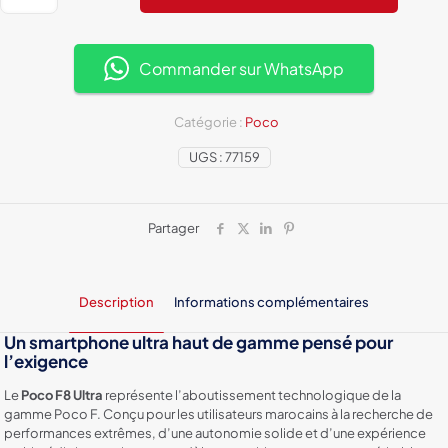
Poco
F8
Ultra
5G
Commander sur WhatsApp
:
Puissance
Snapdragon,
Catégorie :
Poco
Audio
UGS :
77159
Bose,
6500
mAh
Partager
Description
Informations complémentaires
Un smartphone ultra haut de gamme pensé pour
l’exigence
Le
Poco F8 Ultra
représente l’aboutissement technologique de la
gamme Poco F. Conçu pour les utilisateurs marocains à la recherche de
performances extrêmes, d’une autonomie solide et d’une expérience