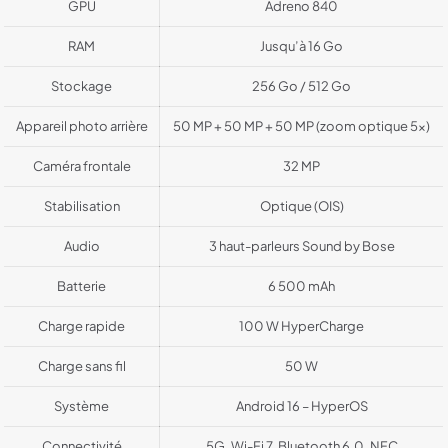
GPU
Adreno 840
RAM
Jusqu’à 16 Go
Stockage
256 Go / 512 Go
Appareil photo arrière
50 MP + 50 MP + 50 MP (zoom optique 5x)
Caméra frontale
32 MP
Stabilisation
Optique (OIS)
Audio
3 haut-parleurs Sound by Bose
Batterie
6 500 mAh
Charge rapide
100 W HyperCharge
Charge sans fil
50 W
Système
Android 16 – HyperOS
Connectivité
5G, Wi-Fi 7, Bluetooth 6.0, NFC