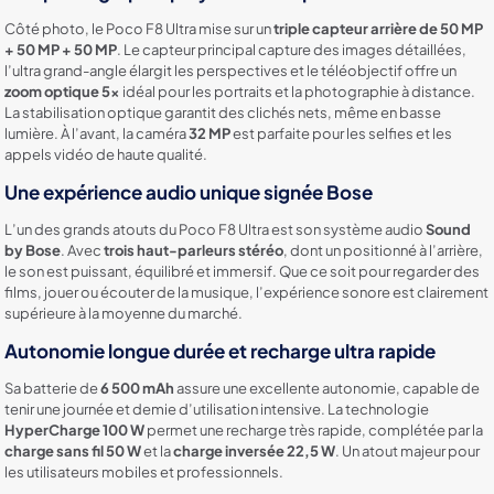
Côté photo, le Poco F8 Ultra mise sur un
triple capteur arrière de 50 MP
+ 50 MP + 50 MP
. Le capteur principal capture des images détaillées,
l’ultra grand-angle élargit les perspectives et le téléobjectif offre un
zoom optique 5x
idéal pour les portraits et la photographie à distance.
La stabilisation optique garantit des clichés nets, même en basse
lumière. À l’avant, la caméra
32 MP
est parfaite pour les selfies et les
appels vidéo de haute qualité.
Une expérience audio unique signée Bose
L’un des grands atouts du Poco F8 Ultra est son système audio
Sound
by Bose
. Avec
trois haut-parleurs stéréo
, dont un positionné à l’arrière,
le son est puissant, équilibré et immersif. Que ce soit pour regarder des
films, jouer ou écouter de la musique, l’expérience sonore est clairement
supérieure à la moyenne du marché.
Autonomie longue durée et recharge ultra rapide
Sa batterie de
6 500 mAh
assure une excellente autonomie, capable de
tenir une journée et demie d’utilisation intensive. La technologie
HyperCharge 100 W
permet une recharge très rapide, complétée par la
charge sans fil 50 W
et la
charge inversée 22,5 W
. Un atout majeur pour
les utilisateurs mobiles et professionnels.