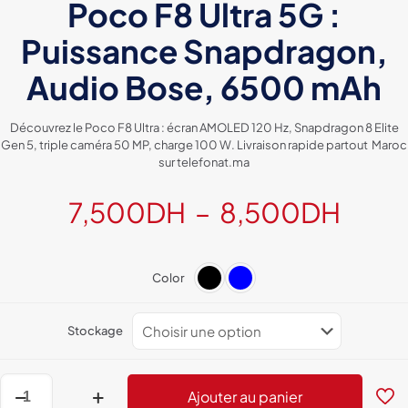
Poco F8 Ultra 5G :
Puissance Snapdragon,
Audio Bose, 6500 mAh
Découvrez le Poco F8 Ultra : écran AMOLED 120 Hz, Snapdragon 8 Elite
Gen 5, triple caméra 50 MP, charge 100 W. Livraison rapide partout Maroc
sur telefonat.ma
Plag
7,500
DH
–
8,500
DH
de
prix :
Color
7,50
à
Stockage
8,5
quantité
Ajouter au panier
de