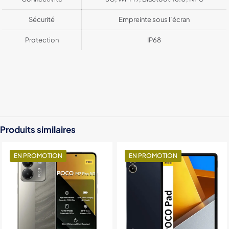
Sécurité
Empreinte sous l’écran
Protection
IP68
Color
Black, Bleu
Stockage
12Go / 256Go, 16Go / 512Go
Produits similaires
EN PROMOTION
EN PROMOTION