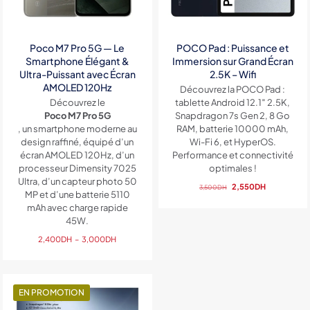
Poco M7 Pro 5G — Le
POCO Pad : Puissance et
Smartphone Élégant &
Immersion sur Grand Écran
Ultra-Puissant avec Écran
2.5K – Wifi
AMOLED 120Hz
Découvrez la POCO Pad :
Découvrez le
tablette Android 12.1″ 2.5K,
Poco M7 Pro 5G
Snapdragon 7s Gen 2, 8 Go
, un smartphone moderne au
RAM, batterie 10000 mAh,
design raffiné, équipé d’un
Wi-Fi 6, et HyperOS.
écran AMOLED 120Hz, d’un
Performance et connectivité
processeur Dimensity 7025
optimales !
Ultra, d’un capteur photo 50
Le
Le
2,550
DH
3,500
DH
MP et d’une batterie 5110
prix
prix
mAh avec charge rapide
initial
actuel
45W.
était :
est :
Plage
3,500DH.
2,550DH.
2,400
DH
–
3,000
DH
de
prix :
2,400DH
à
EN PROMOTION
3,000DH