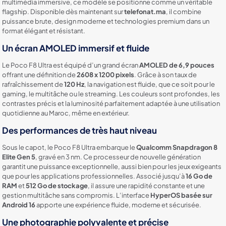
multimédia immersive, ce modèle se positionne comme un véritable
flagship. Disponible dès maintenant sur
telefonat.ma
, il combine
puissance brute, design moderne et technologies premium dans un
format élégant et résistant.
Un écran AMOLED immersif et fluide
Le Poco F8 Ultra est équipé d’un grand écran
AMOLED de 6,9 pouces
offrant une définition de
2608 x 1200 pixels
. Grâce à son taux de
rafraîchissement de
120 Hz
, la navigation est fluide, que ce soit pour le
gaming, le multitâche ou le streaming. Les couleurs sont profondes, les
contrastes précis et la luminosité parfaitement adaptée à une utilisation
quotidienne au Maroc, même en extérieur.
Des performances de très haut niveau
Sous le capot, le Poco F8 Ultra embarque le
Qualcomm Snapdragon 8
Elite Gen 5
, gravé en 3 nm. Ce processeur de nouvelle génération
garantit une puissance exceptionnelle, aussi bien pour les jeux exigeants
que pour les applications professionnelles. Associé jusqu’à
16 Go de
RAM
et
512 Go de stockage
, il assure une rapidité constante et une
gestion multitâche sans compromis. L’interface
HyperOS basée sur
Android 16
apporte une expérience fluide, moderne et sécurisée.
Une photographie polyvalente et précise