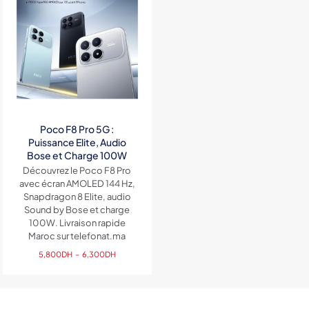
Poco F8 Pro 5G :
Puissance Elite, Audio
Bose et Charge 100W
Découvrez le Poco F8 Pro
avec écran AMOLED 144 Hz,
Snapdragon 8 Elite, audio
Sound by Bose et charge
100W. Livraison rapide
Maroc sur telefonat.ma
Plage
5,800
DH
–
6,300
DH
de
prix :
5,800DH
à