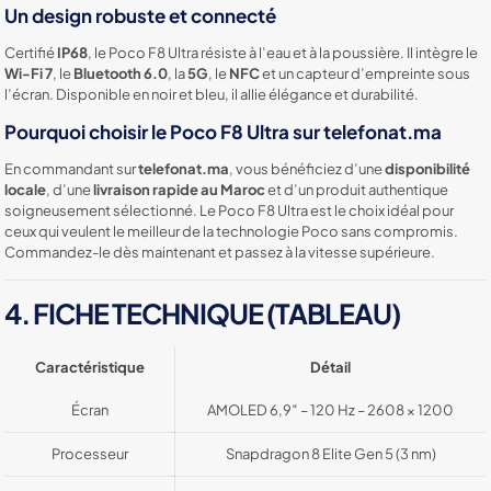
Un design robuste et connecté
Certifié
IP68
, le Poco F8 Ultra résiste à l’eau et à la poussière. Il intègre le
Wi-Fi 7
, le
Bluetooth 6.0
, la
5G
, le
NFC
et un capteur d’empreinte sous
l’écran. Disponible en noir et bleu, il allie élégance et durabilité.
Pourquoi choisir le Poco F8 Ultra sur telefonat.ma
En commandant sur
telefonat.ma
, vous bénéficiez d’une
disponibilité
locale
, d’une
livraison rapide au Maroc
et d’un produit authentique
soigneusement sélectionné. Le Poco F8 Ultra est le choix idéal pour
ceux qui veulent le meilleur de la technologie Poco sans compromis.
Commandez-le dès maintenant et passez à la vitesse supérieure.
4. FICHE TECHNIQUE (TABLEAU)
Caractéristique
Détail
Écran
AMOLED 6,9″ – 120 Hz – 2608 × 1200
Processeur
Snapdragon 8 Elite Gen 5 (3 nm)