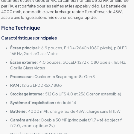
détaillées et des vidéos en 4K. La caméra frontale de 32 MP, améliorée
par l’IA, est parfaite pour les selfies et les appels vidéo. La batterie de
4000 mAh, compatible avec la charge rapide TurboPower de 48W,
assure une longue autonomie et une recharge rapide.
Fiche Technique
Caractéristiques principales :
Écran principal :
6.9 pouces, FHD+ (2640 x 1080 pixels), pOLED,
165 Hz, Gorilla Glass Victus
Écran externe :
4.0 pouces, pOLED (1272 x 1080 pixels), 165 Hz,
Gorilla Glass Victus
Processeur :
Qualcomm Snapdragon 8s Gen 3
RAM :
12 Go LPDDR5X / 8Go
Stockage interne :
512 Go UFS 4.0 et 256 Go(non extensible)
Système d’exploitation :
Android 14
Batterie :
4000 mAh, charge rapide 48W, charge sans fil 15W
Caméra arrière :
Double 50 MP (principale f/1.7 + téléobjectif
f/2.0, zoom optique 2x)