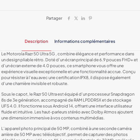
Ram
Partager
Description
Informations complémentaires
Le Motorola Razr 50 Ultra 5G , combine élégance et performance dans
un design pliable rétro. Doté d’un écran principal de 6.9 pouces FHD+ et
d’un écran externe de 4.0 pouces, ce smartphone vous offre une
expérience visuelle exceptionnelle et une fonctionnalité accrue. Conçu
pour résister à l’eau avec une certification IPX8, il dispose également
d’une charnière invisible et robuste.
Sous le capot, le Razr 50 Ultra est équipé d’un processeur Snapdragon
8s de 3e génération, accompagné de RAM LPDDR5X et de stockage
UFS 4.0. Il fonctionne sous Android 14, offrant une interface utilisateur
fluide et intuitive. Les haut-parleurs stéréo avec Dolby Atmos ajoutent
une dimension immersive à vos contenus multimédias.
L’appareil photo principal de 50 MP, combiné à une seconde caméra
arrière de 50 MP avec téléobjectif, permet de capturer des photos