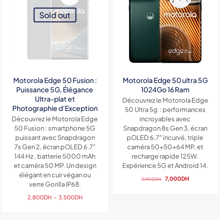
Sold out
Motorola Edge 50 Fusion :
Motorola Edge 50 ultra 5G
Puissance 5G, Élégance
1024Go 16 Ram
Ultra-plat et
Découvrez le Motorola Edge
Photographie d’Exception
50 Ultra 5g : performances
Découvrez le Motorola Edge
incroyables avec
50 Fusion : smartphone 5G
Snapdragon 8s Gen 3, écran
puissant avec Snapdragon
pOLED 6.7″ incurvé, triple
7s Gen 2, écran pOLED 6.7″
caméra 50+50+64 MP, et
144 Hz , batterie 5000 mAh
recharge rapide 125W.
et caméra 50 MP. Un design
Expérience 5G et Android 14.
élégant en cuir végan ou
Le
Le
7,000
DH
11,900
DH
verre Gorilla IP68.
prix
prix
Plage
initial
actuel
2,800
DH
–
3,500
DH
de
était :
est :
prix :
11,900DH.
7,000DH.