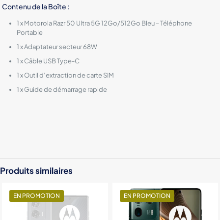
Contenu de la Boîte :
1 x Motorola Razr 50 Ultra 5G 12Go/512Go Bleu – Téléphone
Portable
1 x Adaptateur secteur 68W
1 x Câble USB Type-C
1 x Outil d’extraction de carte SIM
1 x Guide de démarrage rapide
Color
Black, Gray, Green, Bleu, Gold, Orange
Produits similaires
EN PROMOTION
EN PROMOTION