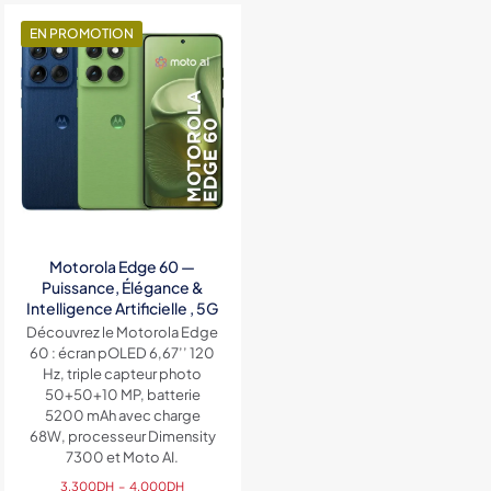
2,800DH
à
EN PROMOTION
3,500DH
Motorola Edge 60 —
Puissance, Élégance &
Intelligence Artificielle , 5G
Découvrez le Motorola Edge
60 : écran pOLED 6,67’’ 120
Hz, triple capteur photo
50+50+10 MP, batterie
5200 mAh avec charge
68W, processeur Dimensity
7300 et Moto AI.
Plage
3,300
DH
–
4,000
DH