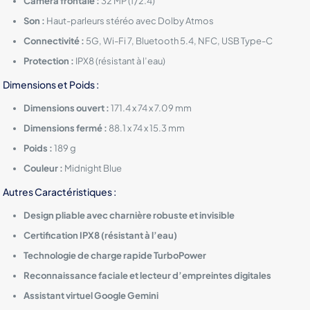
Caméra frontale :
32 MP (f/2.4)
Son :
Haut-parleurs stéréo avec Dolby Atmos
Connectivité :
5G, Wi-Fi 7, Bluetooth 5.4, NFC, USB Type-C
Protection :
IPX8 (résistant à l’eau)
Dimensions et Poids :
Dimensions ouvert :
171.4 x 74 x 7.09 mm
Dimensions fermé :
88.1 x 74 x 15.3 mm
Poids :
189 g
Couleur :
Midnight Blue
Autres Caractéristiques :
Design pliable avec charnière robuste et invisible
Certification IPX8 (résistant à l’eau)
Technologie de charge rapide TurboPower
Reconnaissance faciale et lecteur d’empreintes digitales
Assistant virtuel Google Gemini