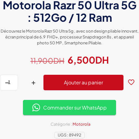
Motorola Razr 50 Ultra 5G
: 512Go / 12 Ram
Découvrez le Motorola Razr 50 Ultra 5g , avec son design pliable innovant,
écran principal de 6.9 FHD+, processeur Snapdragon 8s , et appareil
photo 50 MP , Smartphone Pliable.
Le
Le
6,500
DH
11,900
DH
prix
prix
initial
actuel
quantité
Ajouter au panier
de
était :
est :
Motorola
11,900DH.
6,500
Razr
50
Ultra
Commander sur WhatsApp
5G
:
512Go
Catégorie :
Motorola
/
UGS :
89492
12