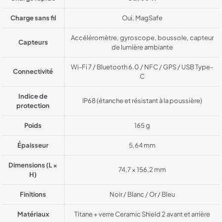
Charge sans fil
Oui, MagSafe
Accéléromètre, gyroscope, boussole, capteur
Capteurs
de lumière ambiante
Wi-Fi 7 / Bluetooth 6.0 / NFC / GPS / USB Type-
Connectivité
C
Indice de
IP68 (étanche et résistant à la poussière)
protection
Poids
165 g
Épaisseur
5,64 mm
Dimensions (L ×
74,7 × 156,2 mm
H)
Finitions
Noir / Blanc / Or / Bleu
Matériaux
Titane + verre Ceramic Shield 2 avant et arrière