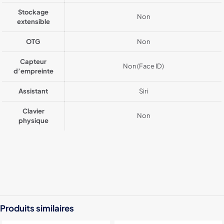
Stockage
Non
extensible
OTG
Non
Capteur
Non (Face ID)
d’empreinte
Assistant
Siri
Clavier
Non
physique
Color
Black, White, Bleu, Gold
Stockage
1024Go / 1TB, 256GO, 512GO
Produits similaires