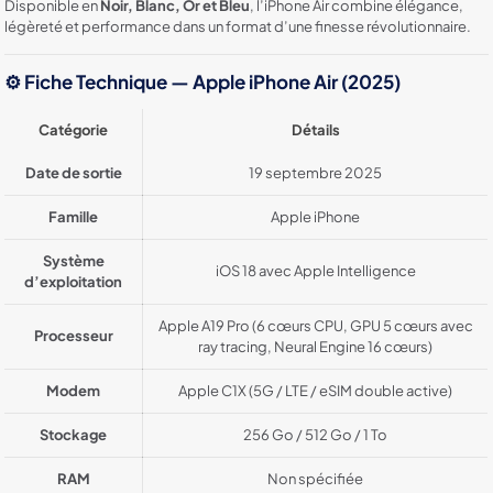
Disponible en
Noir, Blanc, Or et Bleu
, l’iPhone Air combine élégance,
légèreté et performance dans un format d’une finesse révolutionnaire.
⚙️
Fiche Technique — Apple iPhone Air (2025)
Catégorie
Détails
Date de sortie
19 septembre 2025
Famille
Apple iPhone
Système
iOS 18 avec Apple Intelligence
d’exploitation
Apple A19 Pro (6 cœurs CPU, GPU 5 cœurs avec
Processeur
ray tracing, Neural Engine 16 cœurs)
Modem
Apple C1X (5G / LTE / eSIM double active)
Stockage
256 Go / 512 Go / 1 To
RAM
Non spécifiée