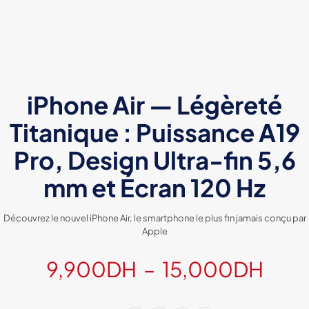
iPhone Air — Légèreté
Titanique : Puissance A19
Pro, Design Ultra-fin 5,6
mm et Écran 120 Hz
Découvrez le nouvel iPhone Air, le smartphone le plus fin jamais conçu par
Apple
Plag
9,900
DH
–
15,000
DH
de