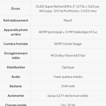
OLED Super Retina XDR 6,5″ (2736 × 1260 px,
Écran
460 ppp, 120 Hz ProMotion, 3 000 nits)
Refroidissement
Passif
Appareils photo
48 MP (principal) + 12 MP (téléobjectif 2x)
arrière
Caméra frontale
18 MP Center Stage
Enregistrement
4K Dolby Vision à 60 fps
vidéo
Stabilisation
Optique
Audio
1 haut-parleur stéréo
Batterie
3149 mAh
Autonomie
Jusqu’à 27 h de lecture vidéo
Charge rapide
Oui, 30 W