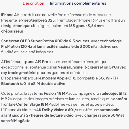
Écran
Description
Informations complémentaires
120
Hz
iPhone Air
introduit une nouvelle ère de finesse et de puissance.
Présenté le
9 septembre 2025
, il remplace l’iPhone 16 Plus en offrant un
design
titanique
ultraléger (seulement
165 g pour 5,64 mm
d’épaisseur
).
Son
écran OLED Super Retina XDR de 6,5 pouces
, avec
technologie
ProMotion 120 Hz
et
luminosité maximale de 3 000 nits
, délivre une
fluidité et une clarté inégalées.
À l’intérieur, la
puce A19 Pro
assure une efficacité énergétique
exceptionnelle, soutenue par un
Neural Engine 16 cœurs
et un
GPU avec
ray tracing matériel
pour les gamers et créateurs.
L’appareil embarque le
modem Apple C1X
, compatible
5G
,
Wi-Fi 7
,
Bluetooth 6.0
et
eSIM double active
.
Côté photo, le système
Fusion 48 MP
accompagné d’un
téléobjectif 12
MP 2x
capture des images précises et lumineuses, tandis que la
caméra
frontale Center Stage 18 MP
sublime vos selfies et appels vidéo.
L’iPhone Air filme en
4K Dolby Vision à 60 i/s
et offre une
autonomie
allant jusqu’à 27 heures de lecture vidéo
, avec
charge rapide 30 W
et
sans fil MagSafe
.