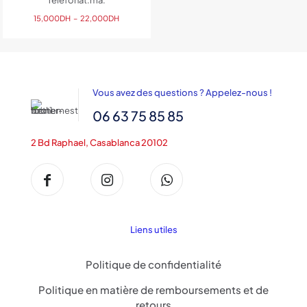
Plage
15,000
DH
–
22,000
DH
de
prix :
15,000DH
à
22,000DH
Vous avez des questions ? Appelez-nous !
06 63 75 85 85
2 Bd Raphael, Casablanca 20102
Liens utiles
Politique de confidentialité
Politique en matière de remboursements et de
retours