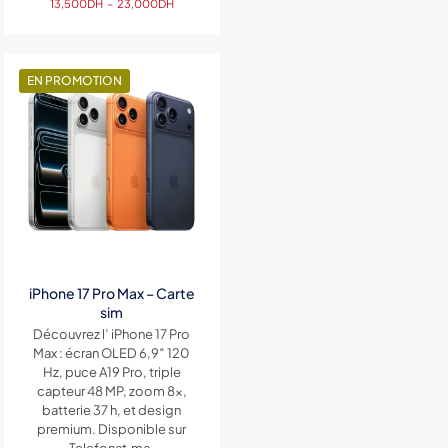
Plage
10,500D
13,500
DH
–
23,000
DH
de
à
prix :
14,000D
13,500DH
à
EN PROMOTION
23,000DH
iPhone 17 Pro Max – Carte
sim
Découvrez l’ iPhone 17 Pro
Max : écran OLED 6,9″ 120
Hz, puce A19 Pro, triple
capteur 48 MP, zoom 8x,
batterie 37 h, et design
premium. Disponible sur
Telefonat.ma.