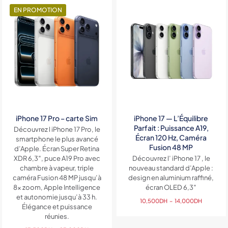
EN PROMOTION
iPhone 17 Pro – carte Sim
iPhone 17 — L’Équilibre
Parfait : Puissance A19,
Découvrez l iPhone 17 Pro, le
Écran 120 Hz, Caméra
smartphone le plus avancé
Fusion 48 MP
d’Apple. Écran Super Retina
XDR 6,3″, puce A19 Pro avec
Découvrez l’ iPhone 17 , le
chambre à vapeur, triple
nouveau standard d’Apple :
caméra Fusion 48 MP jusqu’à
design en aluminium raffiné,
8x zoom, Apple Intelligence
écran OLED 6,3″
et autonomie jusqu’à 33 h.
Plage
10,500
DH
–
14,000
DH
Élégance et puissance
de
réunies.
prix :