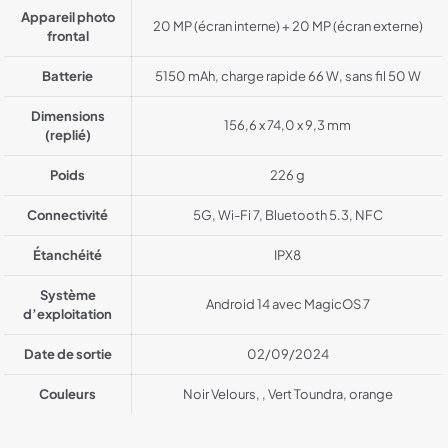
Appareil photo
20 MP (écran interne) + 20 MP (écran externe)
frontal
Batterie
5150 mAh, charge rapide 66 W, sans fil 50 W
Dimensions
156,6 x 74,0 x 9,3 mm
(replié)
Poids
226 g
Connectivité
5G, Wi-Fi 7, Bluetooth 5.3, NFC
Étanchéité
IPX8
Système
Android 14 avec MagicOS 7
d’exploitation
Date de sortie
02/09/2024
Couleurs
Noir Velours, , Vert Toundra, orange