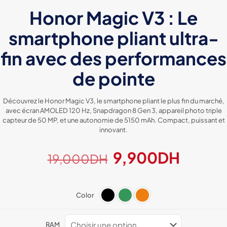
Honor Magic V3 : Le
smartphone pliant ultra-
fin avec des performances
de pointe
Découvrez le Honor Magic V3, le smartphone pliant le plus fin du marché,
avec écran AMOLED 120 Hz, Snapdragon 8 Gen 3, appareil photo triple
capteur de 50 MP, et une autonomie de 5150 mAh. Compact, puissant et
innovant.
Le
Le
9,900
DH
19,000
DH
prix
prix
initial
actuel
Color
était :
est :
19,000DH.
9,900
RAM