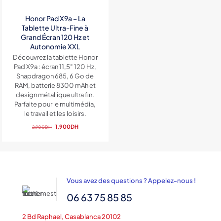
Honor Pad X9a – La
Tablette Ultra-Fine à
Grand Écran 120 Hz et
Autonomie XXL
Découvrez la tablette Honor
Pad X9a : écran 11,5″ 120 Hz,
Snapdragon 685, 6 Go de
RAM, batterie 8300 mAh et
design métallique ultra fin.
Parfaite pour le multimédia,
le travail et les loisirs.
Le
Le
1,900
DH
2,900
DH
prix
prix
initial
actuel
était :
est :
2,900DH.
1,900DH.
Vous avez des questions ? Appelez-nous !
06 63 75 85 85
2 Bd Raphael, Casablanca 20102