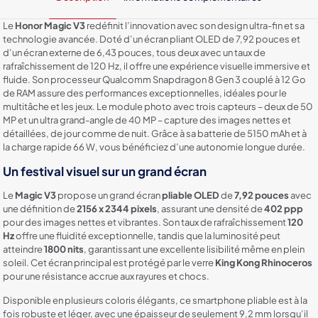
Le
Honor Magic V3
redéfinit l’innovation avec son design ultra-fin et sa
technologie avancée. Doté d’un écran pliant OLED de 7,92 pouces et
d’un écran externe de 6,43 pouces, tous deux avec un taux de
rafraîchissement de 120 Hz, il offre une expérience visuelle immersive et
fluide. Son processeur Qualcomm Snapdragon 8 Gen 3 couplé à 12 Go
de RAM assure des performances exceptionnelles, idéales pour le
multitâche et les jeux. Le module photo avec trois capteurs – deux de 50
MP et un ultra grand-angle de 40 MP – capture des images nettes et
détaillées, de jour comme de nuit. Grâce à sa batterie de 5150 mAh et à
la charge rapide 66 W, vous bénéficiez d’une autonomie longue durée.
Un festival visuel sur un grand écran
Le
Magic V3
propose un grand écran
pliable OLED
de
7,92 pouces
avec
une définition de
2156 x 2344 pixels
, assurant une densité de
402 ppp
pour des images nettes et vibrantes. Son taux de rafraîchissement
120
Hz
offre une fluidité exceptionnelle, tandis que la luminosité peut
atteindre
1800 nits
, garantissant une excellente lisibilité même en plein
soleil. Cet écran principal est protégé par le verre
King Kong Rhinoceros
pour une résistance accrue aux rayures et chocs.
Disponible en plusieurs coloris élégants, ce smartphone pliable est à la
fois robuste et léger, avec une épaisseur de seulement 9,2 mm lorsqu’il