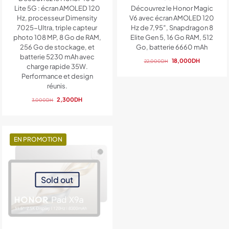
Lite 5G : écran AMOLED 120
Découvrez le Honor Magic
Hz, processeur Dimensity
V6 avec écran AMOLED 120
7025-Ultra, triple capteur
Hz de 7,95″, Snapdragon 8
photo 108 MP, 8 Go de RAM,
Elite Gen 5, 16 Go RAM, 512
256 Go de stockage, et
Go, batterie 6660 mAh
batterie 5230 mAh avec
Le
Le
18,000
DH
22,000
DH
charge rapide 35W.
prix
prix
Performance et design
initial
actuel
réunis.
était :
est :
Le
Le
22,000DH.
18,000DH.
2,300
DH
3,000
DH
prix
prix
initial
actuel
était :
est :
3,000DH.
2,300DH.
EN PROMOTION
Sold out