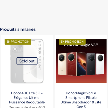
Color
Black, Green, Orange
RAM
12GO
Produits similaires
Stockage
512GO
EN PROMOTION
EN PROMOTION
Sold out
Honor 400 Lite 5G –
Honor Magic V6 : Le
Élégance Ultime,
Smartphone Pliable
Puissance Redoutable
Ultime Snapdragon 8 Elite
Gen 5
Découvrez le Honor 400