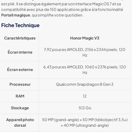
est plié. Il se distingue également par son interface MagicOS 7 et sa
compatibilité avec plus de 150 applications grâce à la fonctionnalité
Portail magique
, qui simplifie votre quotidien.
Fiche Technique
Caractéristiques
Honor Magic V3
7,92 pouces AMOLED, 2156 x 2344 pixels, 120
Écran interne
Hz
6,43 pouces AMOLED, 1060 x 2376 pixels, 120
Écran externe
Hz
Processeur
Qualcomm Snapdragon 8 Gen 3
RAM
12
Stockage
512 Go
Appareil photo
50 MP (grand-angle) + 50 MP (téléobjectif 3,5x)
dorsal
+ 40 MP (ultra grand-angle)