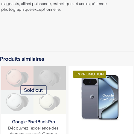
exigeants, alliant puissance, esthétique, et une expérience
photographique exceptionnelle.
Color
Black, Green, Gold, Rose
RAM
16GO
Produits similaires
Stockage
1024 GO, 128GO, 256GO, 512GO
EN PROMOTION
Sold out
Google Pixel Buds Pro
Découvrez l’excellence des
écouteurs sans fil Google