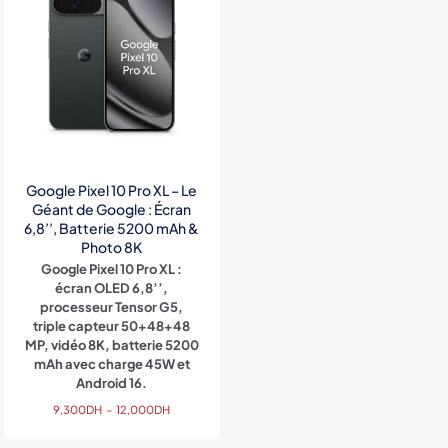
Google Pixel 10 Pro XL – Le
Géant de Google : Écran
6,8’’, Batterie 5200 mAh &
Photo 8K
Google Pixel 10 Pro XL :
écran OLED 6,8’’,
processeur Tensor G5,
triple capteur 50+48+48
MP, vidéo 8K, batterie 5200
mAh avec charge 45W et
Android 16.
Plage
9,300
DH
–
12,000
DH
de
prix :