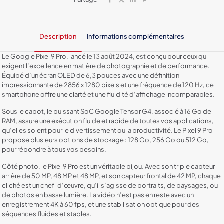
Description
Informations complémentaires
Le Google Pixel 9 Pro, lancé le 13 août 2024, est conçu pour ceux qui
exigent l’excellence en matière de photographie et de performance.
Équipé d’un écran OLED de 6,3 pouces avec une définition
impressionnante de 2856 x 1280 pixels et une fréquence de 120 Hz, ce
smartphone offre une clarté et une fluidité d’affichage incomparables.
Sous le capot, le puissant SoC Google Tensor G4, associé à 16 Go de
RAM, assure une exécution fluide et rapide de toutes vos applications,
qu’elles soient pour le divertissement ou la productivité. Le Pixel 9 Pro
propose plusieurs options de stockage : 128 Go, 256 Go ou 512 Go,
pour répondre à tous vos besoins.
Côté photo, le Pixel 9 Pro est un véritable bijou. Avec son triple capteur
arrière de 50 MP, 48 MP et 48 MP, et son capteur frontal de 42 MP, chaque
cliché est un chef-d’œuvre, qu’il s’agisse de portraits, de paysages, ou
de photos en basse lumière. La vidéo n’est pas en reste avec un
enregistrement 4K à 60 fps, et une stabilisation optique pour des
séquences fluides et stables.