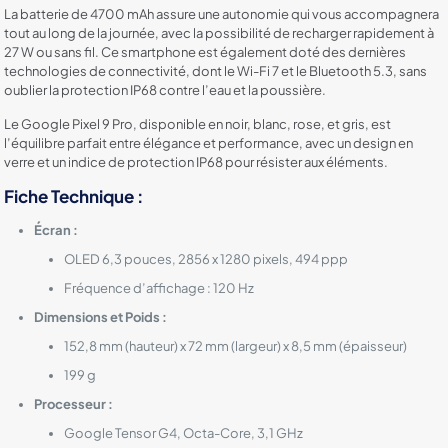
La batterie de 4700 mAh assure une autonomie qui vous accompagnera
tout au long de la journée, avec la possibilité de recharger rapidement à
27 W ou sans fil. Ce smartphone est également doté des dernières
technologies de connectivité, dont le Wi-Fi 7 et le Bluetooth 5.3, sans
oublier la protection IP68 contre l’eau et la poussière.
Le Google Pixel 9 Pro, disponible en noir, blanc, rose, et gris, est
l’équilibre parfait entre élégance et performance, avec un design en
verre et un indice de protection IP68 pour résister aux éléments.
Fiche Technique :
Écran :
OLED 6,3 pouces, 2856 x 1280 pixels, 494 ppp
Fréquence d’affichage : 120 Hz
Dimensions et Poids :
152,8 mm (hauteur) x 72 mm (largeur) x 8,5 mm (épaisseur)
199 g
Processeur :
Google Tensor G4, Octa-Core, 3,1 GHz