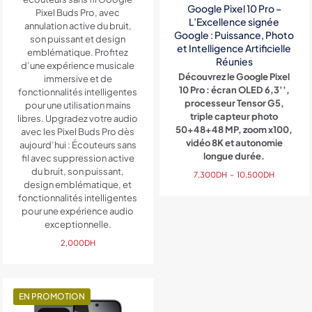
Google Pixel 10 Pro –
Pixel Buds Pro, avec
L’Excellence signée
annulation active du bruit,
Google : Puissance, Photo
son puissant et design
et Intelligence Artificielle
emblématique. Profitez
Réunies
d’une expérience musicale
Découvrez le Google Pixel
immersive et de
10 Pro : écran OLED 6,3’’,
fonctionnalités intelligentes
processeur Tensor G5,
pour une utilisation mains
triple capteur photo
libres. Upgradez votre audio
50+48+48 MP, zoom x100,
avec les Pixel Buds Pro dès
vidéo 8K et autonomie
aujourd’hui : Écouteurs sans
longue durée.
fil avec suppression active
du bruit, son puissant,
Plage
7,300
DH
–
10,500
DH
design emblématique, et
de
fonctionnalités intelligentes
prix :
pour une expérience audio
7,300DH
exceptionnelle.
à
10,500DH
2,000
DH
EN PROMOTION